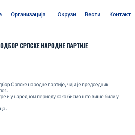
а
Организација
Окрузи
Вести
Контакт
 ОДБОР СРПСКЕ НАРОДНЕ ПАРТИЈЕ
дбор Српске народне партије, чији је председник
лог.
е и у наредном периоду како бисмо што више били у
ца.