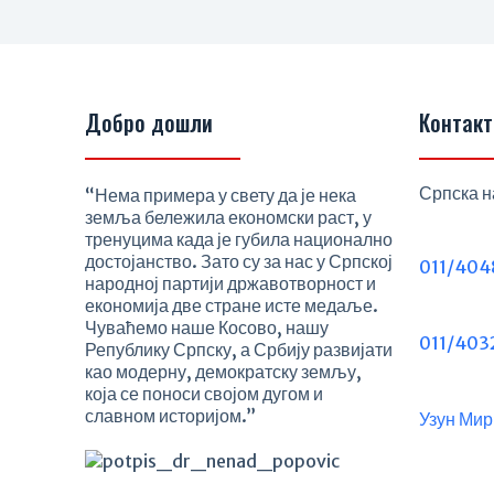
Добро дошли
Контакт
Српска н
“Нема примера у свету да је нека
земља бележила економски раст, у
тренуцима када је губила национално
достојанство. Зато су за нас у Српској
011/404
народној партији државотворност и
економија две стране исте медаље.
Чуваћемо наше Косово, нашу
011/403
Републику Српску, а Србију развијати
као модерну, демократску земљу,
која се поноси својом дугом и
славном историјом.”
Узун Мир