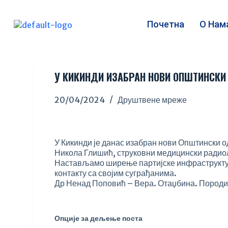
S
k
Почетна
О Нам
i
p
t
o
c
У КИКИНДИ ИЗАБРАН НОВИ ОПШТИНСКИ
o
n
20/04/2024
Друштвене мреже
t
e
n
t
У Кикинди је данас изабран нови Општински о
Никола Глишић, струковни медицински радио
Настављамо ширење партијске инфраструктур
контакту са својим суграђанима.
Др Ненад Поповић – Вера. Отаџбина. Породи
Опције за дељење поста