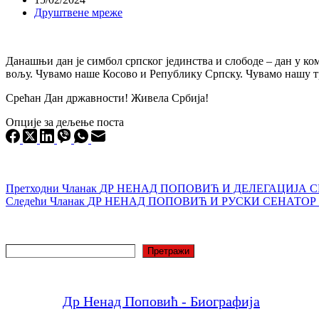
Друштвене мреже
Данашњи дан је симбол српског јединства и слободе – дан у ком
вољу. Чувамо наше Косово и Републику Српску. Чувамо нашу т
Срећан Дан државности! Живела Србија!
Опције за дељење поста
Претходни
Чланак
ДР НЕНАД ПОПОВИЋ И ДЕЛЕГАЦИЈА 
Следећи
Чланак
ДР НЕНАД ПОПОВИЋ И РУСКИ СЕНАТОР 
Претрага
Претражи
Др Ненад Поповић - Биографија