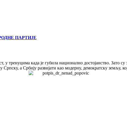
РОДНЕ ПАРТИЈЕ
т, у тренуцима када је губила национално достојанство. Зато су
 Српску, а Србију развијати као модерну, демократску земљу, ко