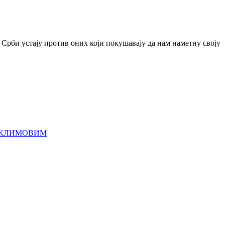
, Срби устају против оних који покушавају да нам наметну своју
М КЛИМОВИМ