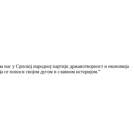
 за нас у Српској народној партији државотворност и економија
ја се поноси својом дугом и славном историјом.”