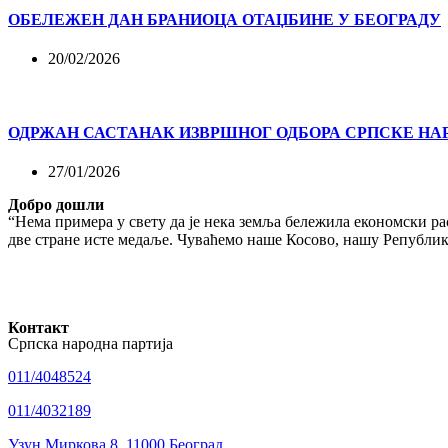
ОБЕЛЕЖЕН ДАН БРАНИОЦА ОТАЏБИНЕ У БЕОГРАДУ
20/02/2026
ОДРЖАН САСТАНАК ИЗВРШНОГ ОДБОРА СРПСКЕ НА
27/01/2026
Добро дошли
“Нема примера у свету да је нека земља бележила економски рас
две стране исте медаље. Чуваћемо наше Косово, нашу Републику
Контакт
Српска народна партија
011/4048524
011/4032189
Узун Миркова 8, 11000 Београд