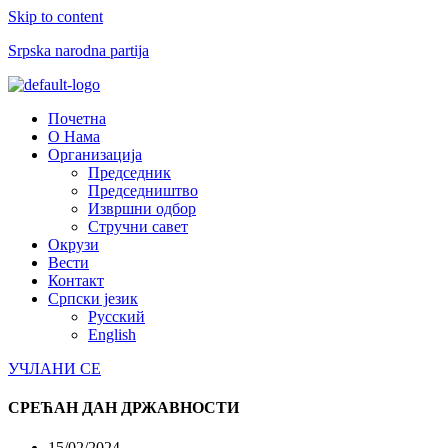
Skip to content
Srpska narodna partija
Menu
Почетна
О Нама
Организација
Председник
Председништво
Извршни одбор
Стручни савет
Окрузи
Вести
Контакт
Српски језик
Русский
English
УЧЛАНИ СЕ
СРЕЋАН ДАН ДРЖАВНОСТИ
15/02/2024