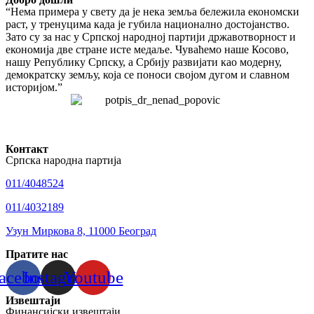
“Нема примера у свету да је нека земља бележила економски
раст, у тренуцима када је губила национално достојанство.
Зато су за нас у Српској народној партији државотворност и
економија две стране исте медаље. Чуваћемо наше Косово,
нашу Републику Српску, а Србију развијати као модерну,
демократску земљу, која се поноси својом дугом и славном
историјом.”
Контакт
Српска народна партија
011/4048524
011/4032189
Узун Миркова 8, 11000 Београд
Пратите нас
acebook
Instagram
Youtube
Извештаји
Финансијски извештаји