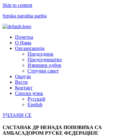
Skip to content
Srpska narodna partija
Menu
Почетна
О Нама
Организација
Председник
Председништво
Извршни одбор
Стручни савет
Окрузи
Вести
Контакт
Српски језик
Русский
English
УЧЛАНИ СЕ
САСТАНАК ДР НЕНАДА ПОПОВИЋА СА
АМБАСАДОРОМ РУСКЕ ФЕДЕРАЦИЈЕ