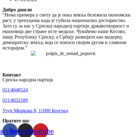
Добро дошли
“Нема примера у свету да је нека земља бележила економски
раст, у тренуцима када је губила национално достојанство.
Зато су за нас у Српској народној партији државотворност и
економија две стране исте медаље. Чуваћемо наше Косово,
нашу Републику Српску, а Србију развијати као модерну,
демократску земљу, која се поноси својом дугом и славном
историјом.”
Контакт
Српска народна партија
011/4048524
011/4032189
Узун Миркова 8, 11000 Београд
Пратите нас
acebook
Instagram
Youtube