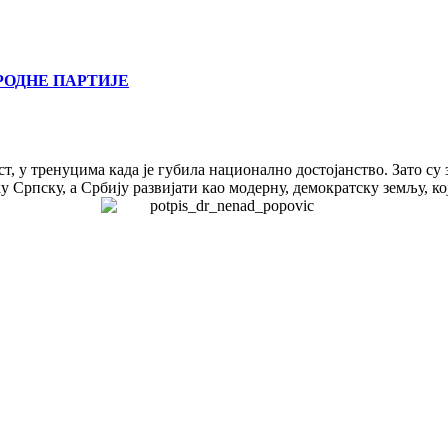
РОДНЕ ПАРТИЈЕ
т, у тренуцима када је губила национално достојанство. Зато су
 Српску, а Србију развијати као модерну, демократску земљу, ко