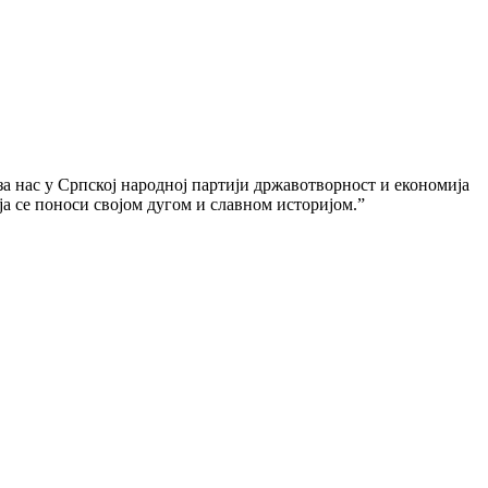
 за нас у Српској народној партији државотворност и економија
ја се поноси својом дугом и славном историјом.”