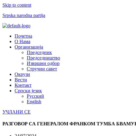
Skip to content
Srpska narodna partija
Menu
Почетна
О Нама
Организација
Председник
Председништво
Извршни одбор
Стручни савет
Окрузи
Вести
Контакт
Српски језик
Русский
English
УЧЛАНИ СЕ
РАЗГОВОР СА ГЕНЕРАЛОМ ФРАНКОМ ТУМБА БВАМ
24/07/2024