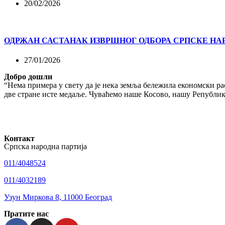
20/02/2026
ОДРЖАН САСТАНАК ИЗВРШНОГ ОДБОРА СРПСКЕ НА
27/01/2026
Добро дошли
“Нема примера у свету да је нека земља бележила економски рас
две стране исте медаље. Чуваћемо наше Косово, нашу Републику
Контакт
Српска народна партија
011/4048524
011/4032189
Узун Миркова 8, 11000 Београд
Пратите нас