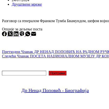
Друштвене мреже
Разговор ca reнералом Φpaнком Тумба Бвамундом, шефом војно
Опције за дељење поста
Претходни
Чланак
ДР НЕНАД ПОПОВИЋ НА РАДНОМ РУЧ
Следећи
Чланак
ПОСЕТА НАЦИОНАЛНОМ МУЗЕЈУ ДР КО
Претрага
Претражи
Др Ненад Поповић - Биографија