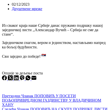
02/12/2023
Друштвене мреже
Из сваког краја наше Србије данас пружамо подршку нашој
заједничкој листи ,,Александар Вучић – Србија не сме да
стане“.
Заједничком снагом, вером и јединством, настављамо напред
ка бољој будућности.
Сви заједно до победе!
Опције за дељење поста
Претходни
Чланак
ПОПОВИЋ У ПОСЕТИ
ПОЉОПРИВРЕДНОМ ГАЗДИНСТВУ У ВЛАДИЧИНОМ
ХАНУ
Следећи
Чланак
ПОПОВИЋ НА СКУПУ ПОДРШКЕ ЛИСТИ