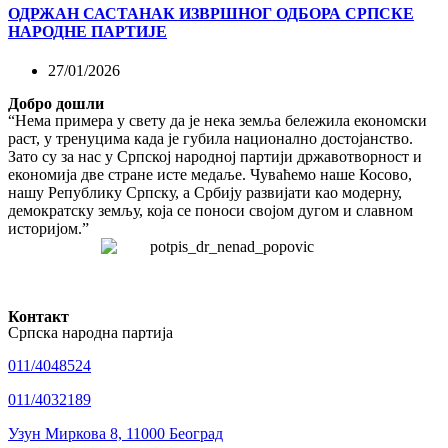
ОДРЖАН САСТАНАК ИЗВРШНОГ ОДБОРА СРПСКЕ
НАРОДНЕ ПАРТИЈЕ
27/01/2026
Добро дошли
“Нема примера у свету да је нека земља бележила економски
раст, у тренуцима када је губила национално достојанство.
Зато су за нас у Српској народној партији државотворност и
економија две стране исте медаље. Чуваћемо наше Косово,
нашу Републику Српску, а Србију развијати као модерну,
демократску земљу, која се поноси својом дугом и славном
историјом.”
Контакт
Српска народна партија
011/4048524
011/4032189
Узун Миркова 8, 11000 Београд