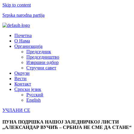
Skip to content
Srpska narodna partija
Menu
Почетна
О Нама
Организација
Председник
Председништво
Извршни одбор
Стручни савет
Окрузи
Вести
Контакт
Српски језик
Русский
English
УЧЛАНИ СЕ
ПУНА ПОДРШКА НАШОЈ ЗАЈЕДНИЧКОЈ ЛИСТИ
,,АЛЕКСАНДАР ВУЧИЋ – СРБИЈА НЕ СМЕ ДА СТАНЕ“