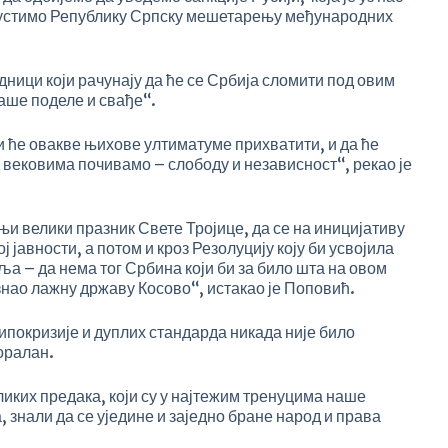
епустимо Републику Српску мешетарењу међународних
едници који рачунају да ће се Србија сломити под овим
наше поделе и свађе“.
и ће овакве њихове ултиматуме прихватити, и да ће
д вековима почивамо – слободу и независност“, рекао је
и велики празник Свете Тројице, да се на иницијативу
 јавности, а потом и кроз Резолуцију коју би усвојила
а – да нема тог Србина који би за било шта на овом
изнао лажну државу Косово“, истакао је Поповић.
ипокризије и дуплих стандарда никада није било
оралан.
иких предака, који су у најтежим тренуцима наше
а, знали да се уједине и заједно бране народ и права