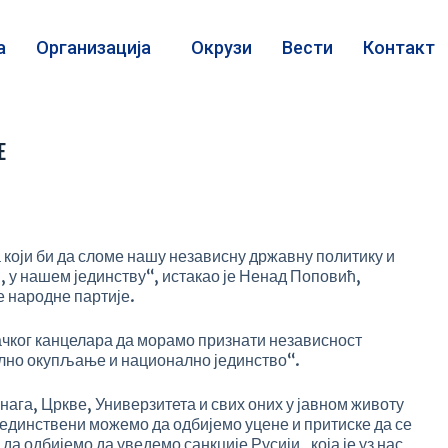
а
Организација
Окрузи
Вести
Контакт
Е
који би да сломе нашу независну државну политику и
и, у нашем јединству“, истакао је Ненад Поповић,
е народне партије.
ачког канцелара да морамо признати независност
ално окупљање и национално јединство“.
нага, Цркве, Универзитета и свих оних у јавном животу
 јединствени можемо да одбијемо уцене и притиске да се
да одбијемо да уведемо санкције Русији, која је уз нас