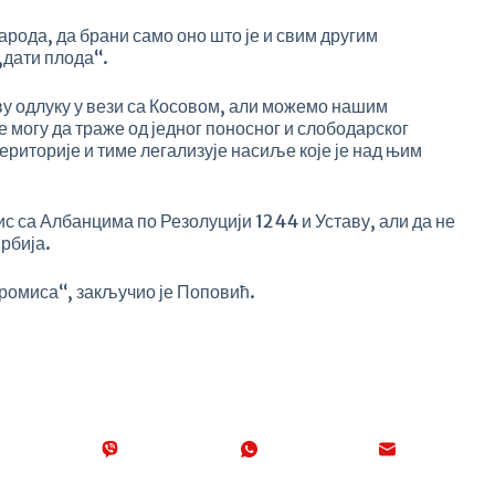
народа, да брани само оно што је и свим другим
„дати плода“.
у одлуку у вези са Косовом, али можемо нашим
е могу да траже од једног поносног и слободарског
територије и тиме легализује насиље које је над њим
ис са Албанцима по Резолуцији 1244 и Уставу, али да не
Србија.
промиса“, закључио је Поповић.