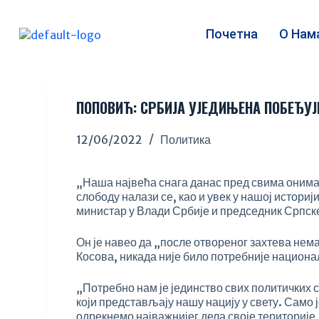
S
k
Почетна
О Нам
i
p
t
o
c
ПОПОВИЋ: СРБИЈА УЈЕДИЊЕНА ПОБЕЂУЈ
o
n
12/06/2022
Политика
t
e
n
„Наша највећа снага данас пред свима онима 
t
слободу налази се, као и увек у нашој историј
министар у Влади Србије и председник Српск
Он је навео да „после отвореног захтева нем
Косова, никада није било потребније национ
„Потребно нам је јединство свих политичких с
који представљају нашу нацију у свету. Само
одрекнемо најважнијег дела своје територије, 