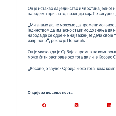
Он је истакао да јединство и чврстина једног 
народима признато, позиција која ће сигурно 
„Ми знамо да не можемо да променимо њихов
јединством да им јасно ставимо до знања да н
народа да се одрекне најважнијег дела своје 
извршено“, рекао је Поповић.
Он је указао да је Србија спремна на компром
може бити расправе око тога да ли је Косово 
„Косово је заувек Србија и око тога нема ком
Опције за дељење поста