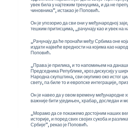
увек била у најтежим тренуцима, и да не пр
чиновника“, истакао је Поповић.
Он је упозорио да сви они у међународној зај
тешким притисцима, „рачунају као и увек на 
„Рачунају да ће пронаћи међу Србима оне кој
издати највеће вредности на којима као наро
Поповић.
„Права је прилика, и то напомињем на данашњ
Председника Републике, кроз дискусију у широј
Народна скупштина, сви окупимо око истог циљ
свету, па биле то и европске интеграције, пр
Он је навео да у овом времену међународне х
важније бити уједињен, храбар, доследан и м
„Морамо да се покажемо достојним наших вел
историје, и поред свих својих сукоба и разлик
Србије“, рекао је Поповић.