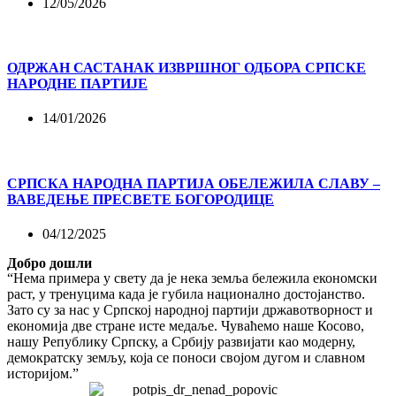
12/05/2026
ОДРЖАН САСТАНАК ИЗВРШНОГ ОДБОРА СРПСКЕ
НАРОДНЕ ПАРТИЈЕ
14/01/2026
СРПСКА НАРОДНА ПАРТИЈА ОБЕЛЕЖИЛА СЛАВУ –
ВАВЕДЕЊЕ ПРЕСВЕТЕ БОГОРОДИЦЕ
04/12/2025
Добро дошли
“Нема примера у свету да је нека земља бележила економски
раст, у тренуцима када је губила национално достојанство.
Зато су за нас у Српској народној партији државотворност и
економија две стране исте медаље. Чуваћемо наше Косово,
нашу Републику Српску, а Србију развијати као модерну,
демократску земљу, која се поноси својом дугом и славном
историјом.”