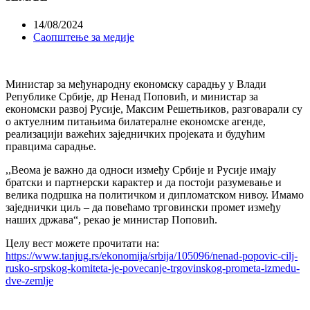
14/08/2024
Саопштење за медије
Министар за међународну економску сарадњу у Влади
Републике Србије, др Ненад Поповић, и министар за
економски развој Русије, Максим Решетњиков, разговарали су
о актуелним питањима билатералне економске агенде,
реализацији важећих заједничких пројеката и будућим
правцима сарадње.
,,Веома је важно да односи између Србије и Русије имају
братски и партнерски карактер и да постоји разумевање и
велика подршка на политичком и дипломатском нивоу. Имамо
заједнички циљ – да повећамо трговински промет између
наших држава“, рекао је министар Поповић.
Целу вест можете прочитати на:
https://www.tanjug.rs/ekonomija/srbija/105096/nenad-popovic-cilj-
rusko-srpskog-komiteta-je-povecanje-trgovinskog-prometa-izmedu-
dve-zemlje