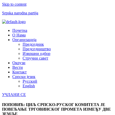
Skip to content
Srpska narodna partija
Menu
Почетна
О Нама
Организација
Председник
Председништво
Извршни одбор
Стручни савет
Окрузи
Вести
Контакт
Српски језик
Русский
English
УЧЛАНИ СЕ
ПОПОВИЋ: ЦИЉ СРПСКО-РУСКОГ КОМИТЕТА ЈЕ
ПОВЕЋАЊЕ ТРГОВИНСКОГ ПРОМЕТА ИЗМЕЂУ ДВЕ
ЗЕМЉЕ