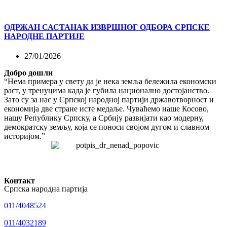
ОДРЖАН САСТАНАК ИЗВРШНОГ ОДБОРА СРПСКЕ
НАРОДНЕ ПАРТИЈЕ
27/01/2026
Добро дошли
“Нема примера у свету да је нека земља бележила економски
раст, у тренуцима када је губила национално достојанство.
Зато су за нас у Српској народној партији државотворност и
економија две стране исте медаље. Чуваћемо наше Косово,
нашу Републику Српску, а Србију развијати као модерну,
демократску земљу, која се поноси својом дугом и славном
историјом.”
Контакт
Српска народна партија
011/4048524
011/4032189