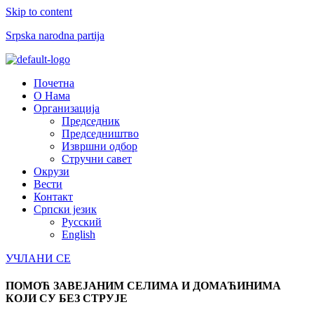
Skip to content
Srpska narodna partija
Menu
Почетна
О Нама
Организација
Председник
Председништво
Извршни одбор
Стручни савет
Окрузи
Вести
Контакт
Српски језик
Русский
English
УЧЛАНИ СЕ
ПОМОЋ ЗАВЕЈАНИМ СЕЛИМА И ДОМАЋИНИМА
КОЈИ СУ БЕЗ СТРУЈЕ