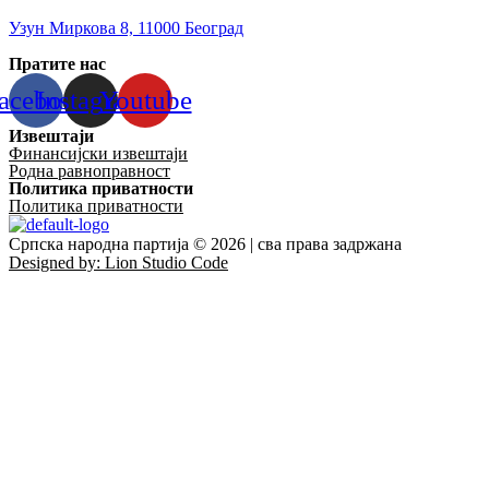
Узун Миркова 8, 11000 Београд
Пратите нас
acebook
Instagram
Youtube
Извештаји
Финансијски извештаји
Родна равноправност
Политика приватности
Политика приватности
Српска народна партија © 2026 | сва права задржана
Designed by: Lion Studio Code