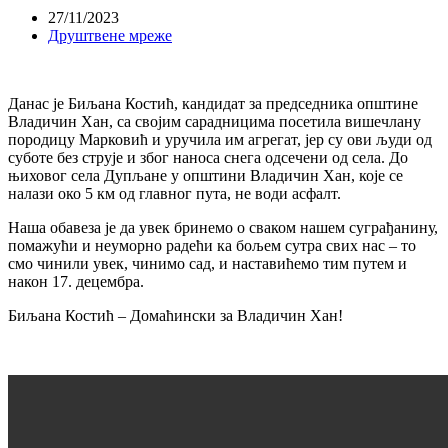
27/11/2023
Друштвене мреже
Данас је Биљана Костић, кандидат за председника општине
Владичин Хан, са својим сарадницима посетила вишечлану
породицу Марковић и уручила им агрегат, јер су ови људи од
суботе без струје и због наноса снега одсечени од села. До
њиховог села Дупљане у општини Владичин Хан, које се
налази око 5 км од главног пута, не води асфалт.
Наша обавеза је да увек бринемо о сваком нашем суграђанину,
помажући и неуморно радећи ка бољем сутра свих нас – то
смо чинили увек, чинимо сад, и наставићемо тим путем и
након 17. децембра.
Биљана Костић – Домаћински за Владичин Хан!