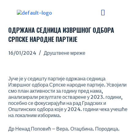
S
k
i
p
ОДРЖАНА СЕДНИЦА ИЗВРШНОГ ОДБОРА
t
o
СРПСКЕ НАРОДНЕ ПАРТИЈЕ
c
o
16/01/2024
Друштвене мреже
n
t
e
n
Јуче је у седишту партије одржана седница
t
Извршног одбора Српске народне партије. Усвојили
смо план активности за годину пред нама,
анализирали резултате остварене у 2023. години,
посебно се фокусирајући на рад Градских и
Општинских одбора које у 2024. години чека учешће
на локалним изборима.
Др Ненад Поповић – Вера. Отаџбина. Породица.