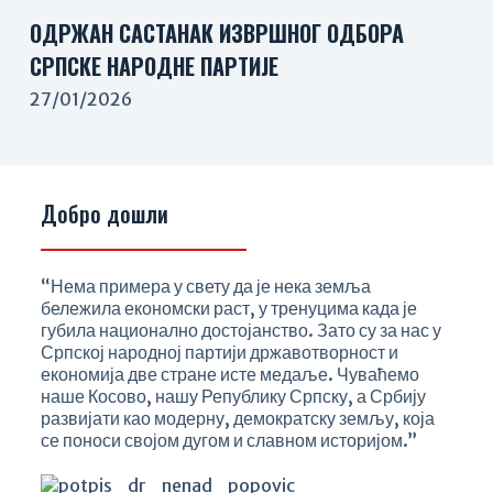
ОДРЖАН САСТАНАК ИЗВРШНОГ ОДБОРА
СРПСКЕ НАРОДНЕ ПАРТИЈЕ
27/01/2026
Добро дошли
“Нема примера у свету да је нека земља
бележила економски раст, у тренуцима када је
губила национално достојанство. Зато су за нас у
Српској народној партији државотворност и
економија две стране исте медаље. Чуваћемо
наше Косово, нашу Републику Српску, а Србију
развијати као модерну, демократску земљу, која
се поноси својом дугом и славном историјом.”