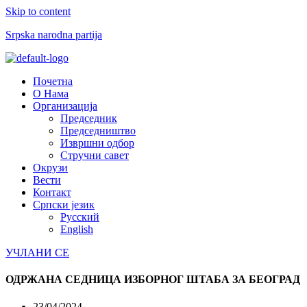
Skip to content
Srpska narodna partija
Menu
Почетна
О Нама
Организација
Председник
Председништво
Извршни одбор
Стручни савет
Окрузи
Вести
Контакт
Српски језик
Русский
English
УЧЛАНИ СЕ
ОДРЖАНА СЕДНИЦА ИЗБОРНОГ ШТАБА ЗА БЕОГРАД
23/04/2024