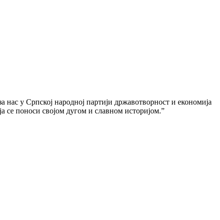
 за нас у Српској народној партији државотворност и економија
ја се поноси својом дугом и славном историјом.”