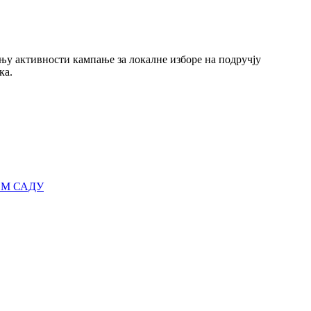
ању активности кампање за локалне изборе на подручју
ка.
ОМ САДУ