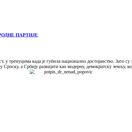
РОДНЕ ПАРТИЈЕ
т, у тренуцима када је губила национално достојанство. Зато су
 Српску, а Србију развијати као модерну, демократску земљу, ко