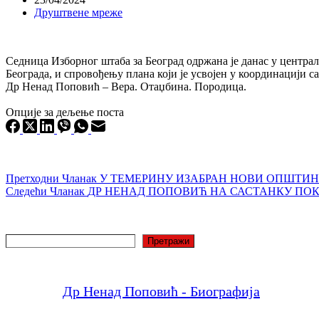
Друштвене мреже
Седница Изборног штаба за Београд одржана је данас у центра
Београда, и спровођењу плана који је усвојен у координацији с
Др Ненад Поповић – Вера. Отаџбина. Породица.
Опције за дељење поста
Претходни
Чланак
У ТЕМЕРИНУ ИЗАБРАН НОВИ ОПШТИН
Следећи
Чланак
ДР НЕНАД ПОПОВИЋ НА САСТАНКУ ПОК
Претрага
Претражи
Др Ненад Поповић - Биографија