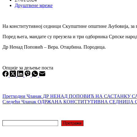
Друштвене мреже
На конститутивној седници Скупштине општине Љубовија, за 
Поред њега, мандате су преузела и три одборника Српске наро
Др Ненад Поповић – Вера. Отаџбина. Породица.
Опције за дељење поста
Претходни
Чланак
ДР НЕНАД ПОПОВИЋ НА САСТАНКУ С
Следећи
Чланак
ОДРЖАНА КОНСТИТУТИВНА СЕДНИЦА 
Претрага
Претражи