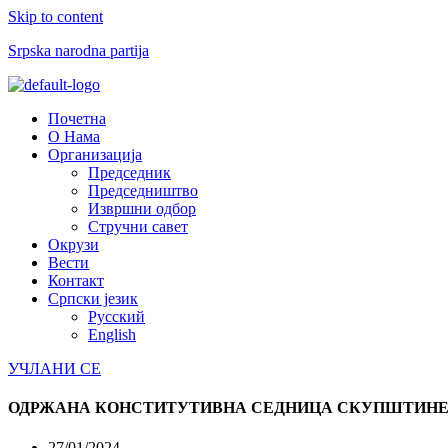
Skip to content
Srpska narodna partija
Menu
Почетна
О Нама
Организација
Председник
Председништво
Извршни одбор
Стручни савет
Окрузи
Вести
Контакт
Српски језик
Русский
English
УЧЛАНИ СЕ
ОДРЖАНА КОНСТИТУТИВНА СЕДНИЦА СКУПШТИНЕ
27/01/2024