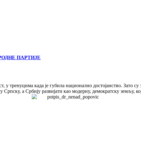
РОДНЕ ПАРТИЈЕ
т, у тренуцима када је губила национално достојанство. Зато су
 Српску, а Србију развијати као модерну, демократску земљу, ко