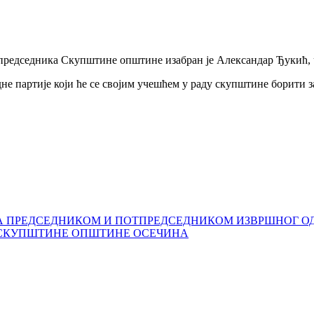
председника Скупштине општине изабран је Александар Ђукић, 
дне партије који ће се својим учешћем у раду скупштине борити 
А ПРЕДСЕДНИКОМ И ПОТПРЕДСЕДНИКОМ ИЗВРШНОГ ОД
СКУПШТИНЕ ОПШТИНЕ ОСЕЧИНА