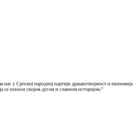
 за нас у Српској народној партији државотворност и економија
ја се поноси својом дугом и славном историјом.”