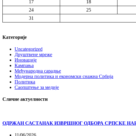
17
18
24
25
31
Категорије
Uncategorized
Друштвене мреже
Иновације
Кампања
Међународна сарадње
Модерна политика и економски снажна Србија
Политика
Саопштење за медије
Сличне актуелности
ОДРЖАН САСТАНАК ИЗВРШНОГ ОДБОРА СРПСКЕ НА
11/06/2026