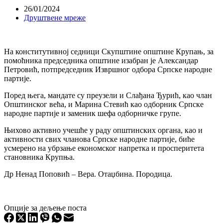
26/01/2024
Друштвене мреже
На конститутивној седници Скупштине општине Крупањ, за
помоћника председника општине изабран је Александар
Петровић, потпредседник Извршног одбора Српске народне
партије.
Поред њега, мандате су преузели и Слађана Ђурић, као члан
Општинског већа, и Марина Стевић као одборник Српске
народне партије и заменик шефа одборничке групе.
Њихово активно учешће у раду општинских органа, као и
активности свих чланова Српске народне партије, биће
усмерено на убрзање економског напретка и просперитета
становника Крупња.
Др Ненад Поповић – Вера. Отаџбина. Породица.
Опције за дељење поста