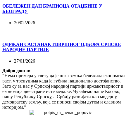
ОБЕЛЕЖЕН ДАН БРАНИОЦА ОТАЏБИНЕ У
БЕОГРАДУ
20/02/2026
ОДРЖАН САСТАНАК ИЗВРШНОГ ОДБОРА СРПСКЕ
НАРОДНЕ ПАРТИЈЕ
27/01/2026
Добро дошли
“Нема примера у свету да је нека земља бележила економски
раст, у тренуцима када је губила национално достојанство.
Зато су за нас у Српској народној партији државотворност и
економија две стране исте медаље. Чуваћемо наше Косово,
нашу Републику Српску, а Србију развијати као модерну,
демократску земљу, која се поноси својом дугом и славном
историјом.”