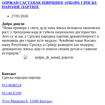
ОДРЖАН САСТАНАК ИЗВРШНОГ ОДБОРА СРПСКЕ
НАРОДНЕ ПАРТИЈЕ
27/01/2026
Добро дошли
“Нема примера у свету да је нека земља бележила економски
раст, у тренуцима када је губила национално достојанство.
Зато су за нас у Српској народној партији државотворност и
економија две стране исте медаље. Чуваћемо наше Косово,
нашу Републику Српску, а Србију развијати као модерну,
демократску земљу, која се поноси својом дугом и славном
историјом.”
Контакт
Српска народна партија
011/4048524
011/4032189
Узун Миркова 8, 11000 Београд