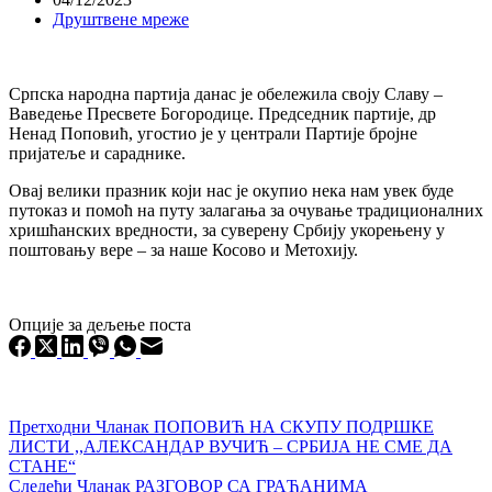
Друштвене мреже
Српска народна партија данас је обележила своју Славу –
Ваведење Пресвете Богородице. Председник партије, др
Ненад Поповић, угостио је у централи Партије бројне
пријатеље и сараднике.
Овај велики празник који нас је окупио нека нам увек буде
путоказ и помоћ на путу залагања за очување традиционалних
хришћанских вредности, за суверену Србију укорењену у
поштовању вере – за наше Косово и Метохију.
Опције за дељење поста
Претходни
Чланак
ПОПОВИЋ НА СКУПУ ПОДРШКЕ
ЛИСТИ ,,АЛЕКСАНДАР ВУЧИЋ – СРБИЈА НЕ СМЕ ДА
СТАНЕ“
Следећи
Чланак
РАЗГОВОР СА ГРАЂАНИМА