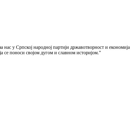
 за нас у Српској народној партији државотворност и економија
ја се поноси својом дугом и славном историјом.”