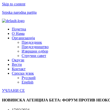
Skip to content
Srpska narodna partija
Menu
Почетна
О Нама
Организација
Председник
Председништво
Извршни одбор
Стручни савет
Окрузи
Вести
Контакт
Српски језик
Русский
English
УЧЛАНИ СЕ
НОВИНСКА АГЕНЦИЈА БЕТА: ФОРУМ ПРОТИВ НЕОК
17/02/2024