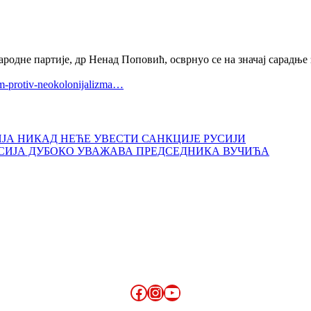
ародне партије, др Ненад Поповић, осврнуо се на значај сарадње 
um-protiv-neokolonijalizma…
ИЈА НИКАД НЕЋЕ УВЕСТИ САНКЦИЈЕ РУСИЈИ
УСИЈА ДУБОКО УВАЖАВА ПРЕДСЕДНИКА ВУЧИЋА
Facebook
Instagram
YouTube