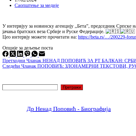
Саопштење за медије
У интервјуу за новинску агенцију ,,Бета”, председник Српске н
јачања братских веза Србије и Руске Федерације.
Цео интервју можете прочитати на:
https://beta.rs/…/200229-for
Опције за дељење поста
Претходни
Чланак
НЕНАД ПОПОВИЋ ЗА РТ БАЛКАН: СРБ
Следећи
Чланак
ПОПОВИЋ: ЗЛОНАМЕРНИ ТЕКСТОВИ, Р
Претрага
Претражи
Др Ненад Поповић - Биографија