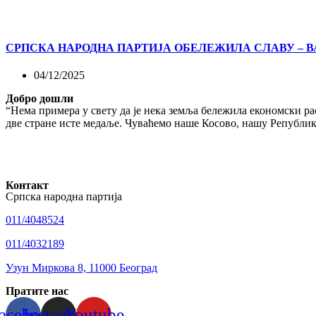
СРПСКА НАРОДНА ПАРТИЈА ОБЕЛЕЖИЛА СЛАВУ – 
04/12/2025
Добро дошли
“Нема примера у свету да је нека земља бележила економски рас
две стране исте медаље. Чуваћемо наше Косово, нашу Републику
Контакт
Српска народна партија
011/4048524
011/4032189
Узун Миркова 8, 11000 Београд
Пратите нас
acebook
Instagram
Youtube