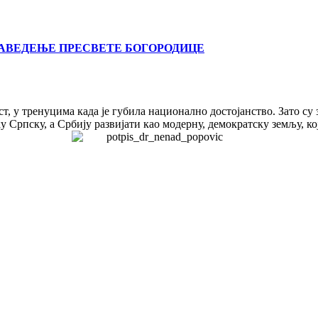
ВАВЕДЕЊЕ ПРЕСВЕТЕ БОГОРОДИЦЕ
т, у тренуцима када је губила национално достојанство. Зато су
 Српску, а Србију развијати као модерну, демократску земљу, ко