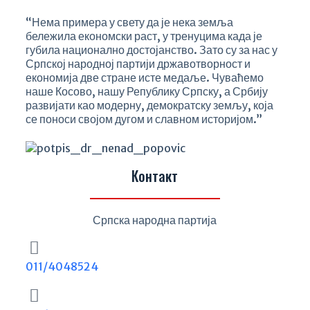
“Нема примера у свету да је нека земља
бележила економски раст, у тренуцима када је
губила национално достојанство. Зато су за нас у
Српској народној партији државотворност и
економија две стране исте медаље. Чуваћемо
наше Косово, нашу Републику Српску, а Србију
развијати као модерну, демократску земљу, која
се поноси својом дугом и славном историјом.”
Контакт
Српска народна партија
011/4048524