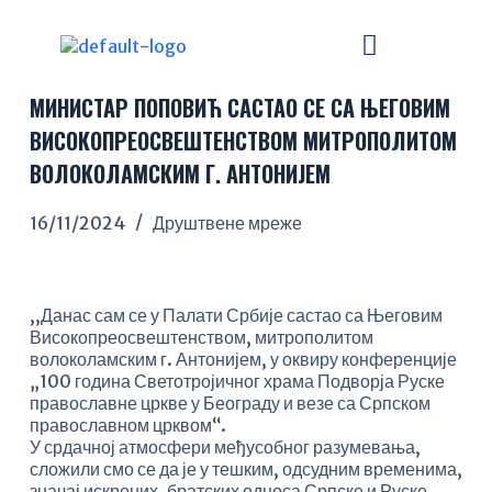
S
k
i
p
МИНИСТАР ПОПОВИЋ САСТАО СЕ СА ЊЕГОВИМ
t
o
ВИСОКОПРЕОСВЕШТЕНСТВОМ МИТРОПОЛИТОМ
c
ВОЛОКОЛАМСКИМ Г. АНТОНИЈЕМ
o
n
t
16/11/2024
Друштвене мреже
e
n
t
,,Данас сам се у Палати Србије састао са Његовим
Високопреосвештенством, митрополитом
волоколамским г. Антонијем, у оквиру конференције
„100 година Светотројичног храма Подворја Руске
православне цркве у Београду и везе са Српском
православном црквом“.
У срдачној атмосфери међусобног разумевања,
сложили смо се да је у тешким, одсудним временима,
значај искрених, братских односа Српске и Руске