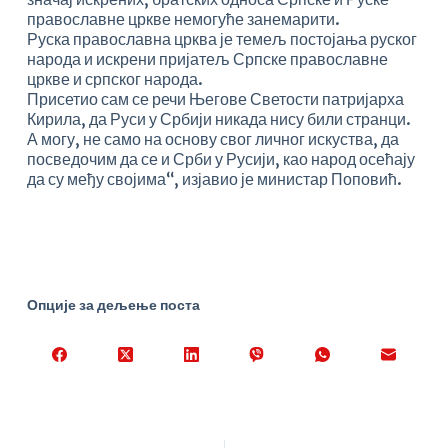
православне цркве немогуће занемарити.
Руска православна црква је темељ постојања руског
народа и искрени пријатељ Српске православне
цркве и српског народа.
Присетио сам се речи Његове Светости патријарха
Кирила, да Руси у Србији никада нису били странци.
А могу, не само на основу свог личног искуства, да
посведочим да се и Срби у Русији, као народ осећају
да су међу својима“, изјавио је министар Поповић.
Опције за дељење поста