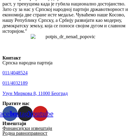
раст, у тренуцима када је губила национално достојанство.
Зато су за нас у Српској народној партији државотворност и
економија две стране исте медаље. Чуваћемо наше Косово,
нашу Републику Српску, а Србију развијати као модерну,
демократску земљу, која се поноси својом дугом и славном
историјом.”
Контакт
Српска народна партија
011/4048524
011/4032189
Узун Миркова 8, 11000 Београд
Пратите нас
acebook
Instagram
Youtube
Извештаји
Финансијски извештаји
Родна равноправност