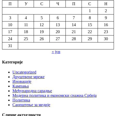
П
У
С
Ч
П
С
Н
1
2
3
4
5
6
7
8
9
10
11
12
13
14
15
16
17
18
19
20
21
22
23
24
25
26
27
28
29
30
31
« јун
Категорије
Uncategorized
Друштвене мреже
Иновације
Кампања
Међународна сарадње
Модерна политика и економски снажна Србија
Политика
Саопштење за медије
Сличне актуелности