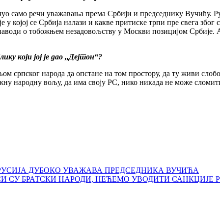
чуо само речи уважавања према Србији и председнику Вучићу. Ру
је у којој се Србија налази и какве притиске трпи пре свега због
наводи о тобожњем незадовољству у Москви позицијом Србије. А
ку који јој је дао ,,Дејтон“?
ом српског народа да опстане на том простору, да ту живи слоб
жну народну вољу, да има своју РС, нико никада не може сломити
РУСИЈА ДУБОКО УВАЖАВА ПРЕДСЕДНИКА ВУЧИЋА
УСИ СУ БРАТСКИ НАРОДИ, НЕЋЕМО УВОДИТИ САНКЦИЈЕ 