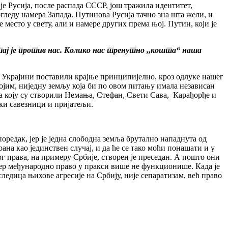
е Русија, после распада СССР, још тражила идентитет,
леду намера Запада. Путинова Русија тачно зна шта жели, и
место у свету, али и намере других према њој. Путин, који је
, тај је против нас. Колико нас тренутно ,,кошта“ наша
у Украјини поставили крајње принципијелно, кроз одлуке нашег
војим, ниједну земљу која би по овом питању имала независан
а коју су створили Немања, Стефан, Свети Сава, Карађорђе и
ски савезници и пријатељи.
оредак, јер је једна слободна земља брутално нападнута од
ана као јединствен случај, и да ће се тако моћи понашати и у
права, на примеру Србије, створен је преседан. А пошто они
 јер међународно право у пракси више не функционише. Када је
ледица њихове агресије на Србију, није сепаратизам, већ право