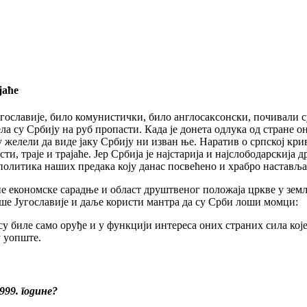
јаће
ославије, било комунистички, било англосаксонски, почивали су 
а су Србију на руб пропасти. Када је донета одлука од стране он
су желели да виде јаку Србију ни изван ње. Наратив о српској кр
сти, траје и трајаће. Јер Србија је најстарија и најслободарски
олитика наших предака коју данас посвећено и храбро наставља
не економске сарадње и област друштвеног положаја цркве у зем
ивше Југославије и даље користи мантра да су Срби лоши момци:
у биле само оруђе и у функцији интереса оних страних сила које 
у уопште.
999. године?