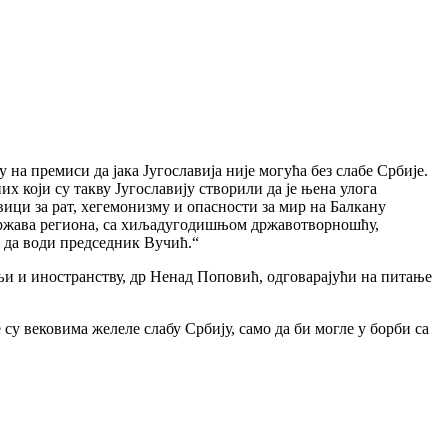
на премиси да јака Југославија није могућа без слабе Србије.
их који су такву Југославију створили да је њена улога
ивици за рат, хегемонизму и опасности за мир на Балкану
ја држава региона, са хиљадугодишњом државотворношћу,
 да води председник Вучић.“
љи и иностранству, др Ненад Поповић, одговарајући на питање
су вековима желеле слабу Србију, само да би могле у борби са