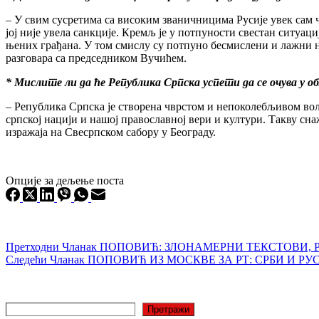
– У свим сусретима са високим званичницима Русије увек сам 
јој није увела санкције. Кремљ је у потпуности свестан ситуаци
њених грађана. У том смислу су потпуно бесмислени и лажни 
разговара са председником Вучићем.
* Мислите ли да ће Република Српска успети да се очува у обли
– Република Српска је створена чврстом и непоколебљивом вољ
српској нацији и нашој православној вери и култури. Такву сна
изражаја на Свесрпском сабору у Београду.
Опције за дељење поста
Претходни
Чланак
ПОПОВИЋ: ЗЛОНАМЕРНИ ТЕКСТОВИ, 
Следећи
Чланак
ПОПОВИЋ ИЗ МОСКВЕ ЗА РТ: СРБИ И Р
Претрага
Претражи