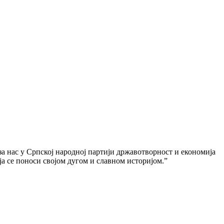
 за нас у Српској народној партији државотворност и економија
ја се поноси својом дугом и славном историјом.”