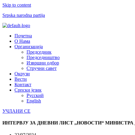
Skip to content
Srpska narodna partija
Menu
Почетна
О Нама
Организација
Председник
Председништво
Извршни одбор
Стручни савет
Окрузи
Вести
Контакт
Српски језик
Русский
English
УЧЛАНИ СЕ
ИНТЕРВЈУ ЗА ДНЕВНИ ЛИСТ ,,НОВОСТИ“ МИНИСТ
22/07/2024