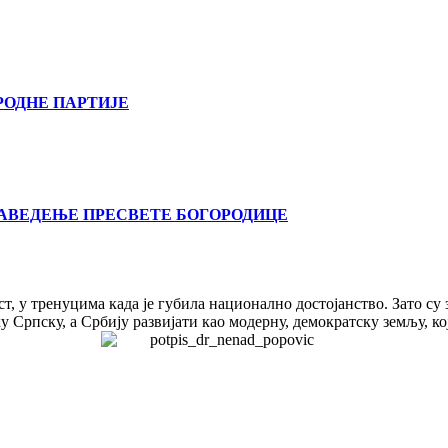
РОДНЕ ПАРТИЈЕ
ВАВЕДЕЊЕ ПРЕСВЕТЕ БОГОРОДИЦЕ
т, у тренуцима када је губила национално достојанство. Зато су
 Српску, а Србију развијати као модерну, демократску земљу, ко