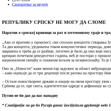
Саопштење за медије
РЕПУБЛИКУ СРПСКУ НЕ МОГУ ДА СЛОМЕ
Наратив о српској кривици за рат и хегемонизму траје и тра
,,Ако се вратимо у прошлост, сви спољни концепти стварања Југ
Та два концепта, уједињена током комунистичког периода, довел
завршена и треба да се разбије, логично је било да они који ни
креиран почетком деведесетих година, већ је постојао у прошло
националном свешћу и снажном вољом за независношћу. То је п
Ово за ,,Новости“ каже министар задужен за област међународ
– како оцењује да се три деценије после ратова на простору б
– Остале новостворене државе и нације на овом простору увек с
Србима да се, пре свега, идентитетски одреде и дефинишу ко с
Путин не би дао да нас нападну
* Сматрате ли да би Русија данас поступила другачије него 1