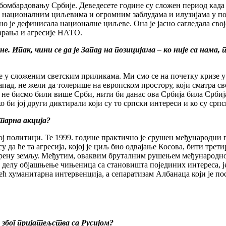
омбардовању Србије. Деведесете године су сложен период када ј
м националним циљевима и огромним заблудама и илузијама у пог
 је дефинисала националне циљеве. Она је јасно сагледала своје 
зарања и агресије НАТО.
ине. Ипак, чини се да је Запад на позицијама – ко није са нама
е у сложеним светским приликама. Ми смо се на почетку кризе 
Запад, не жели да толерише на европском простору, који сматра с
 не бисмо били више Срби, нити би данас ова Србија била Србиј
 би јој други диктирали који су то српски интереси и ко су срп
итарна акција?
кој политици. Те 1999. године практично је срушен међународни п
да ће та агресија, којој је циљ био одвајање Косова, бити третир
рену земљу. Међутим, оваквим бруталним рушењем међународног 
 на делу објашњење чињеница са становишта појединих интереса,
ећ хуманитарна интервенција, а сепаратизам Албанаца који је пос
 због пријатељства са Русијом?