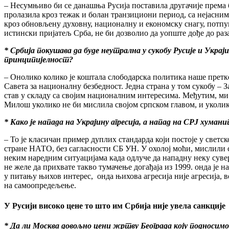
– Несумњиво би се данашња Русија поставила другачије према б
пролазила кроз тежак и болан транзициони период, са нејасни
кроз обновљену духовну, националну и економску снагу, потпуно
истински пријатељ Срба, не би дозволио да уопште дође до ра
* Србија покушава да буде неутрална у сукобу Русије и Украј
принципијелност?
– Онолико колико је коштала слободарска политика наше претк
Савета за националну безбедност. Једна страна у том сукобу – 
став у складу са својим националним интересима. Међутим, ми
Милош уколико не би мислила својом српском главом, и уколико
* Како је напада на Украјину агресија, а напад на СРЈ хуман
– То је класичан пример дуплих стандарда који постоје у светс
стране НАТО, без сагласности СБ УН. У охолој моћи, мислили су 
неким наредним ситуацијама када одлуче да нападну неку суве
не желе да прихвате такво тумачење догађаја из 1999. онда је
у питању њихов интерес, онда њихова агресија није агресија, в
на самоопредељење.
У Русији високо цене то што им Србија није увела санкције
* Да ли Москва довољно цени жртву Београда коју подносимо