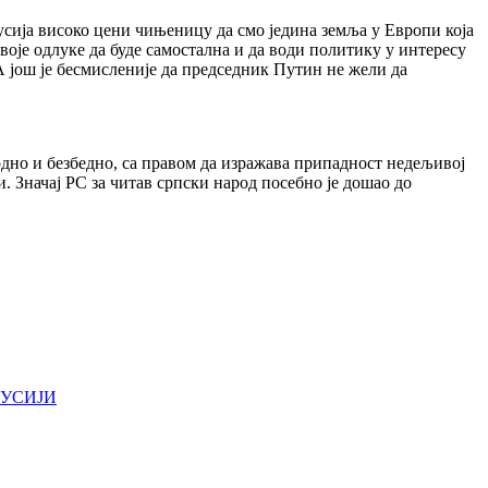
сија високо цени чињеницу да смо једина земља у Европи која
 своје одлуке да буде самостална и да води политику у интересу
 још је бесмисленије да председник Путин не жели да
одно и безбедно, са правом да изражава припадност недељивој
. Значај РС за читав српски народ посебно је дошао до
РУСИЈИ