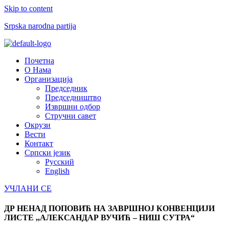
Skip to content
Srpska narodna partija
Menu
Почетна
О Нама
Организација
Председник
Председништво
Извршни одбор
Стручни савет
Окрузи
Вести
Контакт
Српски језик
Русский
English
УЧЛАНИ СЕ
ДР НЕНАД ПОПОВИЋ НА ЗАВРШНОЈ КОНВЕНЦИЈИ
ЛИСТЕ ,,АЛЕКСАНДАР ВУЧИЋ – НИШ СУТРА“