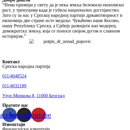
“Нема примера у свету да је нека земља бележила економски
раст, у тренуцима када је губила национално достојанство.
Зато су за нас у Српској народној партији државотворност и
економија две стране исте медаље. Чуваћемо наше Косово,
нашу Републику Српску, а Србију развијати као модерну,
демократску земљу, која се поноси својом дугом и славном
историјом.”
Контакт
Српска народна партија
011/4048524
011/4032189
Узун Миркова 8, 11000 Београд
Пратите нас
acebook
Instagram
Youtube
Извештаји
Финансијски извештаји