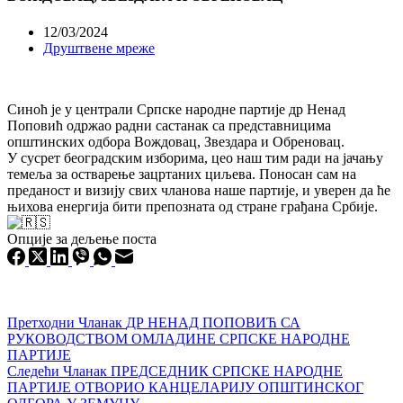
12/03/2024
Друштвене мреже
Синоћ је у централи Српске народне партије др Ненад
Поповић одржао радни састанак са представницима
општинских одбора Вождовац, Звездара и Обреновац.
У сусрет београдским изборима, цео наш тим ради на јачању
темеља за остварење зацртаних циљева. Поносан сам на
преданост и визију свих чланова наше партије, и уверен да ће
њихова енергија бити препозната од стране грађана Србије.
Опције за дељење поста
Претходни
Чланак
ДР НЕНАД ПОПОВИЋ СА
РУКОВОДСТВОМ ОМЛАДИНЕ СРПСКЕ НАРОДНЕ
ПАРТИЈЕ
Следећи
Чланак
ПРЕДСЕДНИК СРПСКЕ НАРОДНЕ
ПАРТИЈЕ ОТВОРИО КАНЦЕЛАРИЈУ ОПШТИНСКОГ