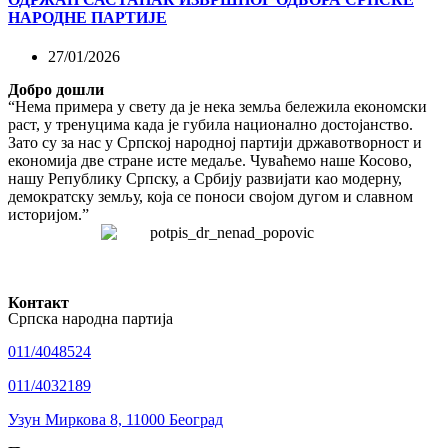
НАРОДНЕ ПАРТИЈЕ
27/01/2026
Добро дошли
“Нема примера у свету да је нека земља бележила економски
раст, у тренуцима када је губила национално достојанство.
Зато су за нас у Српској народној партији државотворност и
економија две стране исте медаље. Чуваћемо наше Косово,
нашу Републику Српску, а Србију развијати као модерну,
демократску земљу, која се поноси својом дугом и славном
историјом.”
Контакт
Српска народна партија
011/4048524
011/4032189
Узун Миркова 8, 11000 Београд