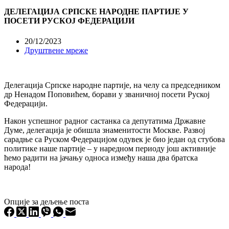
ДЕЛЕГАЦИЈА СРПСКЕ НАРОДНЕ ПАРТИЈЕ У
ПОСЕТИ РУСКОЈ ФЕДЕРАЦИЈИ
20/12/2023
Друштвене мреже
Делегација Српске народне партије, на челу са председником
др Ненадом Поповићем, борави у званичној посети Руској
Федерацији.
Након успешног радног састанка са депутатима Државне
Думе, делегација је обишла знаменитости Москве. Развој
сарадње са Руском Федерацијом одувек је биo један од стубова
политике наше партије – у наредном периоду још активније
ћемо радити на јачању односа између наша два братска
народа!
Опције за дељење поста