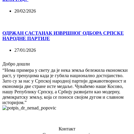
20/02/2026
ОДРЖАН САСТАНАК ИЗВРШНОГ ОДБОРА СРПСКЕ
НАРОДНЕ ПАРТИЈЕ
27/01/2026
Добро дошли
“Нема примера у свету да је нека земља бележила економски
раст, у тренуцима када је губила национално достојанство.
Зато су за нас у Српској народној партији државотворност и
економија две стране исте медаље. Чуваћемо наше Косово,
нашу Републику Српску, а Србију развијати као модерну,
демократску земљу, која се поноси својом дугом и славном
историјом.”
Контакт