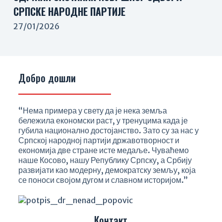
СРПСКЕ НАРОДНЕ ПАРТИЈЕ
27/01/2026
Добро дошли
“Нема примера у свету да је нека земља
бележила економски раст, у тренуцима када је
губила национално достојанство. Зато су за нас у
Српској народној партији државотворност и
економија две стране исте медаље. Чуваћемо
наше Косово, нашу Републику Српску, а Србију
развијати као модерну, демократску земљу, која
се поноси својом дугом и славном историјом.”
Контакт