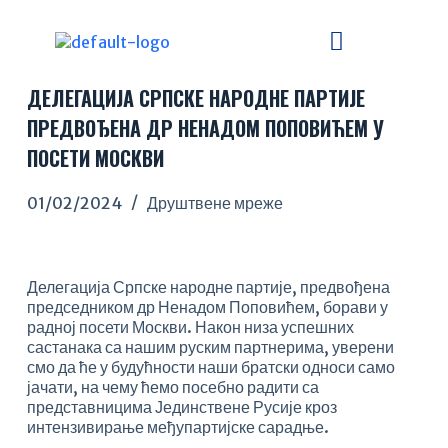
S
k
i
p
ДЕЛЕГАЦИЈА СРПСКЕ НАРОДНЕ ПАРТИЈЕ
t
o
ПРЕДВОЂЕНА ДР НЕНАДОМ ПОПОВИЋЕМ У
c
ПОСЕТИ МОСКВИ
o
n
t
01/02/2024
Друштвене мреже
e
n
t
Делегација Српске народне партије, предвођена
председником др Ненадом Поповићем, борави у
радној посети Москви. Након низа успешних
састанака са нашим руским партнерима, уверени
смо да ће у будућности наши братски односи само
јачати, на чему ћемо посебно радити са
представницима Јединствене Русије кроз
интензивирање међупартијске сарадње.