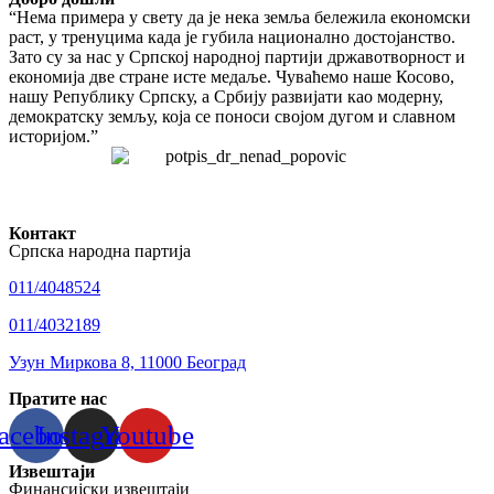
“Нема примера у свету да је нека земља бележила економски
раст, у тренуцима када је губила национално достојанство.
Зато су за нас у Српској народној партији државотворност и
економија две стране исте медаље. Чуваћемо наше Косово,
нашу Републику Српску, а Србију развијати као модерну,
демократску земљу, која се поноси својом дугом и славном
историјом.”
Контакт
Српска народна партија
011/4048524
011/4032189
Узун Миркова 8, 11000 Београд
Пратите нас
acebook
Instagram
Youtube
Извештаји
Финансијски извештаји