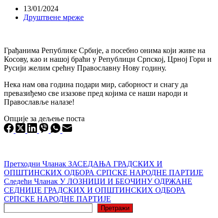
13/01/2024
Друштвене мреже
Грађанима Републике Србије, а посебно онима који живе на
Косову, као и нашој браћи у Републици Српској, Црној Гори и
Русији желим срећну Православну Нову годину.
Нека нам ова година подари мир, саборност и снагу да
превазиђемо све изазове пред којима се наши народи и
Православље налазе!
Опције за дељење поста
Претходни
Чланак
ЗАСЕДАЊА ГРАДСКИХ И
ОПШТИНСКИХ ОДБОРА СРПСКЕ НАРОДНЕ ПАРТИЈЕ
Следећи
Чланак
У ЛОЗНИЦИ И БЕОЧИНУ ОДРЖАНЕ
СЕДНИЦЕ ГРАДСКИХ И ОПШТИНСКИХ ОДБОРА
СРПСКЕ НАРОДНЕ ПАРТИЈЕ
Претрага
Претражи