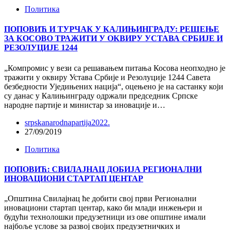
Политика
ПОПОВИЋ И ТУРЧАК У КАЛИЊИНГРАДУ: РЕШЕЊЕ
ЗА КОСОВО ТРАЖИТИ У ОКВИРУ УСТАВА СРБИЈЕ И
РЕЗОЛУЦИЈЕ 1244
„Компромис у вези са решавањем питања Косова неопходно је
тражити у оквиру Устава Србије и Резолуције 1244 Савета
безбедности Уједињених нација“, оцењено је на састанку који
су данас у Калињинграду одржали председник Српске
народне партије и министар за иновације и…
srpskanarodnapartija2022.
27/09/2019
Политика
ПОПОВИЋ: СВИЛАЈНАЦ ДОБИЈА РЕГИОНАЛНИ
ИНОВАЦИОНИ СТАРТАП ЦЕНТАР
„Општина Свилајнац ће добити свој први Регионални
иновациони стартап центар, како би млади инжењери и
будући технолошки предузетници из ове општине имали
најбоље услове за развој својих предузетничких и