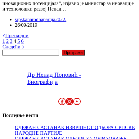
иновационих потенцијала“, изјавио је министар за иновације
и технолошки развој Ненад…
srpskanarodnapartija2022.
26/09/2019
Претходни
1
2
3
4
5
6
Следећи
Претрага
Претражи
Др Ненад Поповић -
Биографија
Facebook
Instagram
YouTube
Последње вести
ОДРЖАН САСТАНАК ИЗВРШНОГ ОДБОРА СРПСКЕ
НАРОДНЕ ПАРТИЈЕ
ОДРЖАН САСТАНАК ОДБОРА ЗА ОБРАЗОВАЊЕ