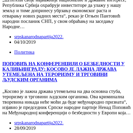
Република Србија охрабрује инвеститоре да улажу у нашу
земљу и тиме допринесу убрзању економског раста и
отварању нових радних места“, рекао је Огњен Пантовић
народни посланик СНП, у свом обраћању на заседању
Народне…
srpskanarodnapartija2022.
04/10/2019
Политика
ПОПОВИЋ НА КОНФЕРЕНЦИЈИ О БЕЗБЕДНОСТИ У
КАЛИЊИНГРАДУ: КОСОВО ЈЕ ЛАЖНА ДРЖАВА
УТЕМЕЉЕНА НА ТЕРОРИЗМУ И ТРГОВИНИ
ЉУДСКИМ ОРГАНИМА
„Косово је лажна држава утемељена на два основна стуба,
тероризму и трговини људским органима. Ова криминална
творевина никада неће моћи да буде међународно призната“,
изјавио је председник Српске народне партије Ненад Поповић
на Међународној конференцији о безбедности у Европи која…
srpskanarodnapartija2022.
28/09/2019