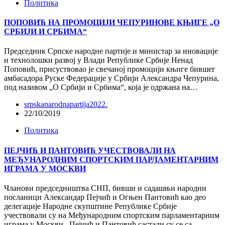
Политика
ПОПОВИЋ НА ПРОМОЦИЈИ ЧЕПУРИНОВЕ КЊИГЕ „О
СРБИЈИ И СРБИМА“
Председник Српске народне партије и министар за иновације
и технолошки развој у Влади Републике Србије Ненад
Поповић, присуствовао је свечаној промоцији књиге бившег
амбасадора Руске Федерације у Србији Александра Чепурина,
под називом „О Србији и Србима“, која је одржана на…
srpskanarodnapartija2022.
22/10/2019
Политика
ПЕЈЧИЋ И ПАНТОВИЋ УЧЕСТВОВАЛИ НА
МЕЂУНАРОДНИМ СПОРТСКИМ ПАРЛАМЕНТАРНИМ
ИГРАМА У МОСКВИ
Чланови председништва СНП, бивши и садашњи народни
посланици Александар Пејчић и Огњен Пантовић као део
делегације Народне скупштине Републике Србије
учествовали су на Међународним спортским парламентарним
играма у Москви. Пејчић и Пантовић састали су се са