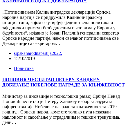
КАЛИЊИНГРАДСКУ ДЕКЛАРАЦИЈУ
„Потписивањем Калињинградске декларације Српска
народна партија се придружила Калињинградској
иницијативи, којом се утврђује јединствена политика и
заједнички приступ безбедносним изазовима у Европи у
будућности“, изјавио је Јован Палалић генерални секретар
Српске народне партије, након свечаног потписивања ове
Декларације са секретаром…
srpskanarodnapartija2022.
15/10/2019
Политика
ПОПОВИЋ ЧЕСТИТАО ПЕТЕРУ ХАНДКЕУ
ДОБИЈАЊЕ НОБЕЛОВЕ НАГРАДЕ ЗА КЊИЖЕВНОСТ
Министар за иновације и технолошки развој Србије Ненад
Поповић честитао је Петеру Хандкеу избор за лауреата
најпрестижније Нобелове награде за књижевност за 2019.
годину. „Српски народ, коме сте толико пута исказали
наклоност и саосећање у страдалним и тешким тренуцима,
дели…