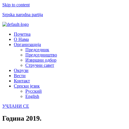
Skip to content
Srpska narodna partija
Menu
Почетна
О Нама
Организација
Председник
Председништво
Извршни одбор
Стручни савет
Окрузи
Вести
Контакт
Српски језик
Русский
English
УЧЛАНИ СЕ
Година
2019.