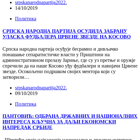
srpskanarodnapartija2022.
14/10/2019
Политика
СРПСКА НАРОДНА ПАРТИЈА ОСУДИЛА ЗАБРАНУ
УЛАСКА ФУДБАЛЕРА ЦРВЕНЕ ЗВЕЗДЕ НА КОСОВО
Српска народна партија осуђује бесрамно и дивљачко
понашање сепаратистичке власти у Приштини на
административном прелазу Јариње, где су уз претње и оружје
спречили да на наше Косово уђу фудбалери и навијачи Црвене
звезде. Осокољени подршком својих ментора који су
затворили…
srpskanarodnapartija2022.
09/10/2019
Политика
ПАНТОВИЋ: ОДБРАНА ДРЖАВНИХ И НАЦИОНАЛНИХ
ИНТЕРЕСА КЉУЧНА ЗА ДАЉИ ЕКОНОМСКИ
НАПРЕДАК СРБИЈЕ
„Штитећи своје најважније националне и државне интересе,