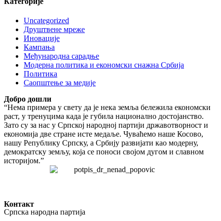
Категорије
Uncategorized
Друштвене мреже
Иновације
Кампања
Међународна сарадње
Модерна политика и економски снажна Србија
Политика
Саопштење за медије
Добро дошли
“Нема примера у свету да је нека земља бележила економски
раст, у тренуцима када је губила национално достојанство.
Зато су за нас у Српској народној партији државотворност и
економија две стране исте медаље. Чуваћемо наше Косово,
нашу Републику Српску, а Србију развијати као модерну,
демократску земљу, која се поноси својом дугом и славном
историјом.”
Контакт
Српска народна партија