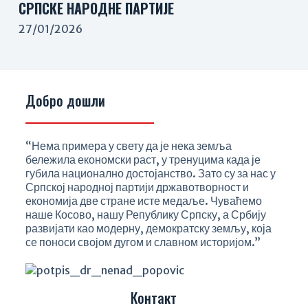
СРПСКЕ НАРОДНЕ ПАРТИЈЕ
27/01/2026
Добро дошли
“Нема примера у свету да је нека земља
бележила економски раст, у тренуцима када је
губила национално достојанство. Зато су за нас у
Српској народној партији државотворност и
економија две стране исте медаље. Чуваћемо
наше Косово, нашу Републику Српску, а Србију
развијати као модерну, демократску земљу, која
се поноси својом дугом и славном историјом.”
Контакт