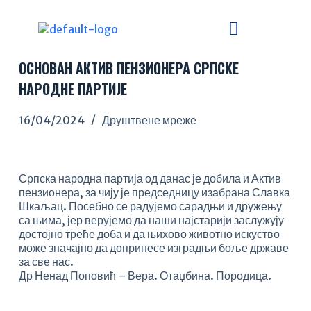
S
k
i
p
ОСНОВАН АКТИВ ПЕНЗИОНЕРА СРПСКЕ
t
o
НАРОДНЕ ПАРТИЈЕ
c
o
16/04/2024
Друштвене мреже
n
t
e
n
Српска народна партија од данас је добила и Актив
t
пензионера, за чију је председницу изабрана Славка
Шкаљац. Посебно се радујемо сарадњи и дружењу
са њима, јер верујемо да наши најстарији заслужују
достојно треће доба и да њихово животно искуство
може значајно да допринесе изградњи боље државе
за све нас.
Др Ненад Поповић – Вера. Отаџбина. Породица.