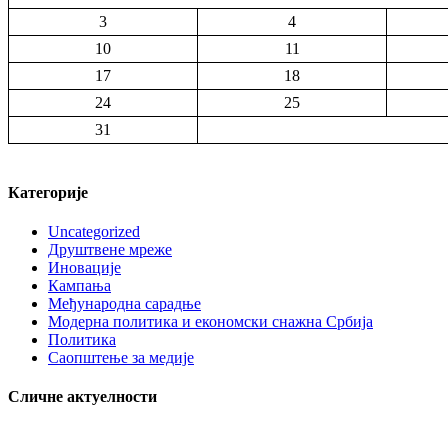
3
4
10
11
17
18
24
25
31
Категорије
Uncategorized
Друштвене мреже
Иновације
Кампања
Међународна сарадње
Модерна политика и економски снажна Србија
Политика
Саопштење за медије
Сличне актуелности