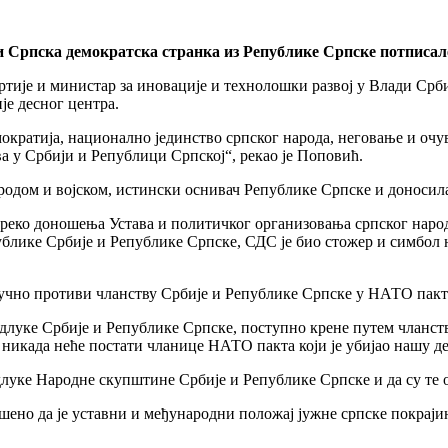
 и Српска демократска странка из Републике Српске потписал
је и министар за иновације и технолошки развој у Влади Србије
је десног центра.
ократија, национално јединство српског народа, неговање и очу
 у Србији и Републици Српској“, рекао је Поповић.
 народом и војском, истински оснивач Републике Српске и доносил
реко доношења Устава и политичког организовања српског народа 
блике Србије и Републике Српске, СДС је био стожер и симбол 
лучно противи чланству Србије и Републике Српске у НАТО пакт
длуке Србије и Републике Српске, поступно крене путем чланства
 никада неће постати чланице НАТО пакта који је убијао нашу де
 одлуке Народне скупштине Србије и Републике Српске и да су те
лашено да је уставни и међународни положај јужне српске покра