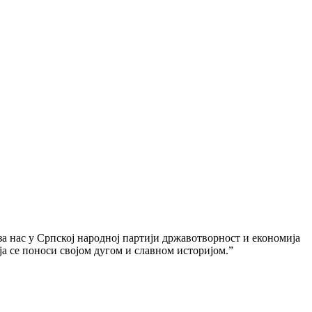
 за нас у Српској народној партији државотворност и економија
ја се поноси својом дугом и славном историјом.”