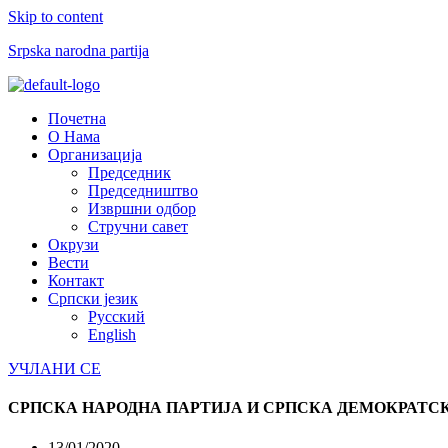
Skip to content
Srpska narodna partija
Menu
Почетна
О Нама
Организација
Председник
Председништво
Извршни одбор
Стручни савет
Окрузи
Вести
Контакт
Српски језик
Русский
English
УЧЛАНИ СЕ
СРПСКА НАРОДНА ПАРТИЈА И СРПСКА ДЕМОКРАТС
13/01/2020