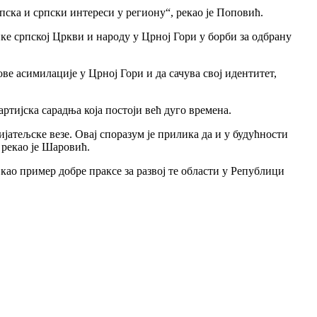
пска и српски интереси у региону“, рекао је Поповић.
е српској Цркви и народу у Црној Гори у борби за одбрану
е асимилације у Црној Гори и да сачува свој идентитет,
тијска сарадња која постоји већ дуго времена.
јатељске везе. Овај споразум је прилика да и у будућности
 рекао је Шаровић.
као пример добре праксе за развој те области у Републици