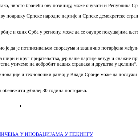
 тако, чврсто бранећи ову позицију, може очувати и Република Ср
у подршку Српске народне партије и Српске демократске странк
бије и свих Срба у региону, може да се одупре покушајима његов
је да је потписивањем споразума и званично потврђена међупар
 шири и круг пријатељства, јер наше партије везују и снажне при
уства утичемо на добробит наших странака и друштва у целини“,
иновације и технолошки развој у Влади Србије може да послужи 
а обележити јубилеј 30 година постојања.
ИЧЕЊА У ИНОВАЦИЈАМА У ПЕКИНГУ