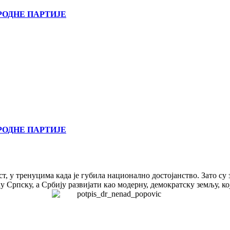
РОДНЕ ПАРТИЈЕ
РОДНЕ ПАРТИЈЕ
т, у тренуцима када је губила национално достојанство. Зато су
 Српску, а Србију развијати као модерну, демократску земљу, ко