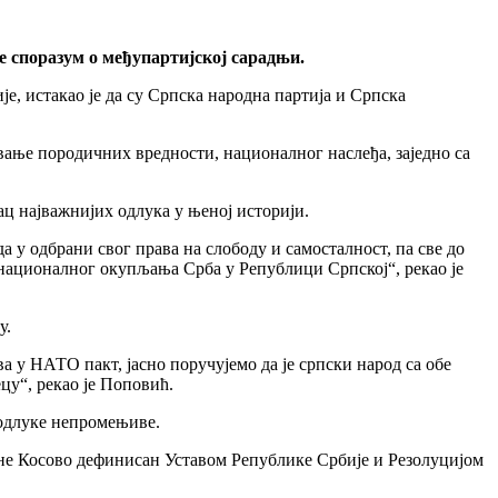
е споразум о међупартијској сарадњи.
, истакао је да су Српска народна партија и Српска
вање породичних вредности, националног наслеђа, заједно са
ац најважнијих одлука у њеној историји.
у одбрани свог права на слободу и самосталност, па све до
националног окупљања Срба у Републици Српској“, рекао је
у.
 у НАТО пакт, јасно поручујемо да је српски народ са обе
цу“, рекао је Поповић.
 одлуке непромењиве.
јине Косово дефинисан Уставом Републике Србије и Резолуцијом