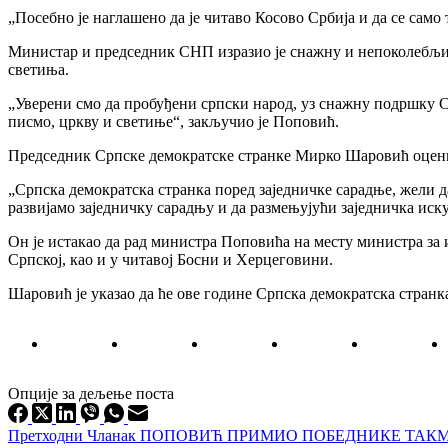
„Посебно је наглашено да је читаво Косово Србија и да се само
Министар и председник СНП изразио је снажну и непоколебљив
светиња.
„Уверени смо да пробуђени српски народ, уз снажну подршку Ср
писмо, цркву и светиње“, закључио је Поповић.
Председник Српске демократске странке Мирко Шаровић оценио 
„Српска демократска странка поред заједничке сарадње, жели да
развијамо заједничку сарадњу и да размењујући заједничка иск
Он је истакао да рад министра Поповића на месту министра за 
Српској, као и у читавој Босни и Херцеговини.
Шаровић је указао да ће ове године Српска демократска странк
Опције за дељење поста
Претходни
Чланак
ПОПОВИЋ ПРИМИО ПОБЕДНИКЕ ТАКМ