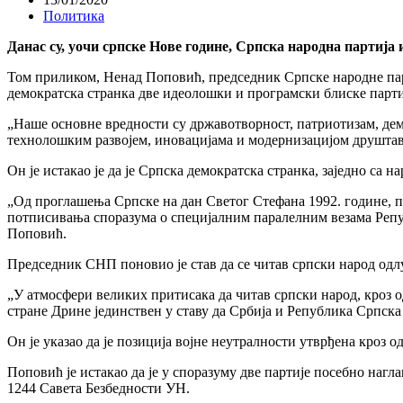
Политика
Данас су, уочи српске Нове године, Српска народна партија
Том приликом, Ненад Поповић, председник Српске народне парти
демократска странка две идеолошки и програмски блиске парти
„Наше основне вредности су државотворност, патриотизам, дем
технолошким развојем, иновацијама и модернизацијом друштава
Он је истакао је да је Српска демократска странка, заједно са
„Од проглашења Српске на дан Светог Стефана 1992. године, п
потписивања споразума о специјалним паралелним везама Репу
Поповић.
Председник СНП поновио је став да се читав српски народ од
„У атмосфери великих притисака да читав српски народ, кроз о
стране Дрине јединствен у ставу да Србија и Република Српска
Он је указао да је позиција војне неутралности утврђена кроз
Поповић је истакао да је у споразуму две партије посебно наг
1244 Савета Безбедности УН.