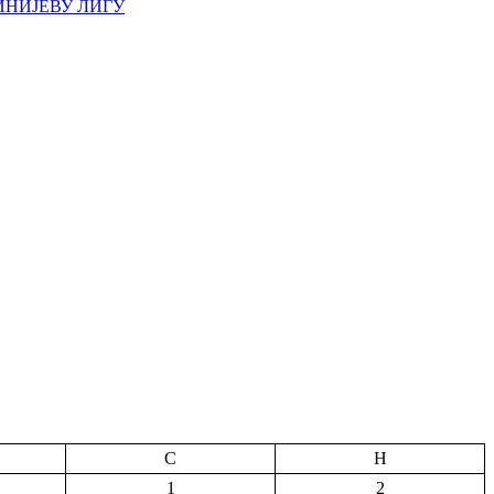
ИНИЈЕВУ ЛИГУ
С
Н
1
2