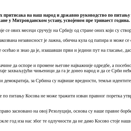
ких притисака на наш народ и државно руководство по питањ
ане у Митровданском уставу, усвојеном пре тринаест година.
је се ових месеци сручују на Србију од стране оних који су ств
акозвана независност је лажна, обична кула од папира и може се
осећао и знао да је, изашавши први и једини пут на гласање, д
ачине да оспоре и промене његове најважније одредбе, а посебно 
аје захваљујући чињеници да га је донео народ и да се Срби нећ
и демократија, за Србина су највише вредности, темљи идентите
ење по питању Косова не може тражити изван правног поретка ут
аво засновано на овој Резолуцији, основа су наше правне борбе з
окле год иза нас због те одлучности да не дамо Косово стоје на