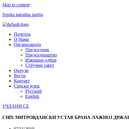
Skip to content
Srpska narodna partija
Menu
Почетна
О Нама
Организација
Председник
Председништво
Извршни одбор
Стручни савет
Окрузи
Вести
Контакт
Српски језик
Русский
English
УЧЛАНИ СЕ
СНП: МИТРОВДАНСКИ УСТАВ БРАНА ЛАЖНОЈ ДРЖА
07/11/2019