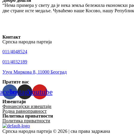
Добро дошли
“Нема примера у свету да је нека земља бележила економски рас
две стране исте медаље. Чуваћемо наше Косово, нашу Републику
Контакт
Српска народна партија
011/4048524
011/4032189
Узун Миркова 8, 11000 Београд
Пратите нас
acebook
Instagram
Youtube
Извештаји
Финансијски извештаји
Родна равноправност
Политика приватности
Политика приватности
Српска народна партија © 2026 | сва права задржана