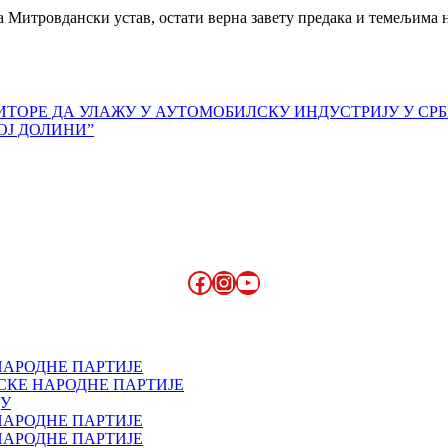
нела Митровдански устав, остати верна завету предака и темељим
ТОРЕ ДА УЛАЖУ У АУТОМОБИЛСКУ ИНДУСТРИЈУ У СРБ
ОЈ ДОЛИНИ”
Facebook
Instagram
YouTube
НАРОДНЕ ПАРТИЈЕ
СКЕ НАРОДНЕ ПАРТИЈЕ
ДУ
НАРОДНЕ ПАРТИЈЕ
НАРОДНЕ ПАРТИЈЕ