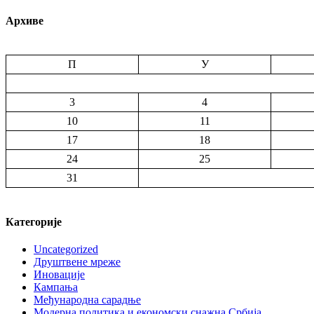
Архиве
П
У
3
4
10
11
17
18
24
25
31
Категорије
Uncategorized
Друштвене мреже
Иновације
Кампања
Међународна сарадње
Модерна политика и економски снажна Србија