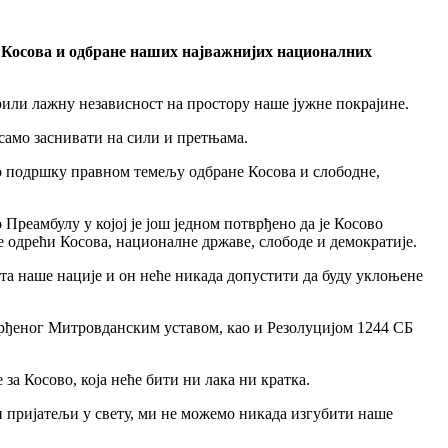
у Косова и одбране наших најважнијих националних
орили лажну независност на простору наше јужне покрајине.
 само заснивати на сили и претњама.
ао подршку правном темељу одбране Косова и слободне,
Преамбулу у којој је још једном потврђено да је Косово
е одрећи Косова, националне државе, слободе и демократије.
та наше нације и он неће никада допустити да буду уклоњене
врђеног Митровданским уставом, као и Резолуцијом 1244 СБ
а Косово, која неће бити ни лака ни кратка.
ши пријатељи у свету, ми не можемо никада изгубити наше