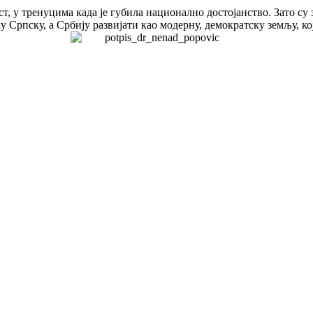
т, у тренуцима када је губила национално достојанство. Зато су
 Српску, а Србију развијати као модерну, демократску земљу, ко