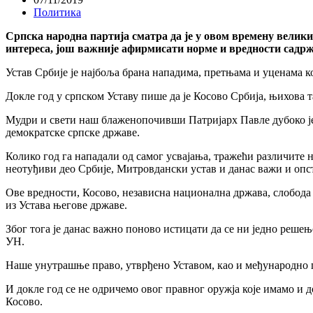
Политика
Српска народна партија сматра да је у овом времену вели
интереса, још важније афирмисати норме и вредности садрж
Устав Србије је најбоља брана нападима, претњама и уценама ко
Докле год у српском Уставу пише да је Косово Србија, њихова т
Мудри и свети наш блаженопочивши Патријарх Павле дубоко је 
демократске српске државе.
Колико год га нападали од самог усвајања, тражећи различите н
неотуђиви део Србије, Митровдански устав и данас важи и опст
Ове вредности, Косово, независна национална држава, слобода 
из Устава његове државе.
Због тога је данас важно поново истицати да се ни једно реш
УН.
Наше унутрашње право, утврђено Уставом, као и међународно пр
И докле год се не одричемо овог правног оружја које имамо и д
Косово.