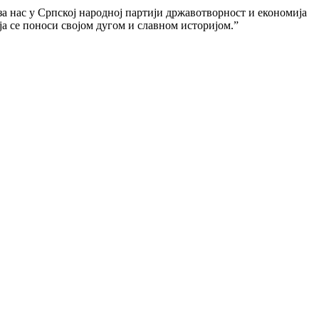
 за нас у Српској народној партији државотворност и економија
ја се поноси својом дугом и славном историјом.”