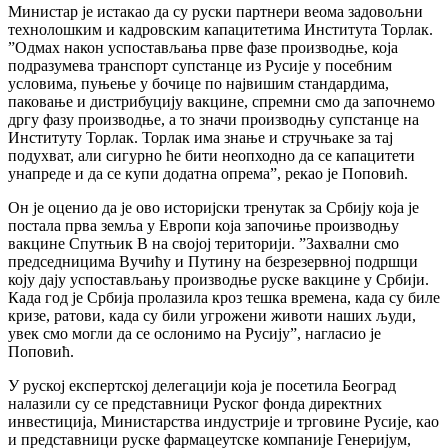
Министар је истакао да су руски партнери веома задовољни
технолошким и кадровским капацитетима Института Торлак.
”Одмах након успостављања прве фазе производње, која
подразумева транспорт супстанце из Русије у посебним
условима, пуњење у бочице по највишим стандардима,
паковање и дистрибуцију вакцине, спремни смо да започнемо
дргу фазу производње, а то значи производњу супстанце на
Институту Торлак. Торлак има знање и стручњаке за тај
подухват, али сигурно ће бити неопходно да се капацитети
унапреде и да се купи додатна опрема”, рекао је Поповић.
Он је оценио да је ово историјски тренутак за Србију која је
постала прва земља у Европи која започиње производњу
вакцине Спутњик В на својој територији. ”Захвални смо
председницима Вучићу и Путину на безрезервној подршци
коју дају успостављању производње руске вакцине у Србији.
Када год је Србија пролазила кроз тешка времена, када су биле
кризе, ратови, када су били угрожени животи наших људи,
увек смо могли да се ослонимо на Русију”, нагласио је
Поповић.
У руској експертској делегацији која је посетила Београд
налазили су се представници Руског фонда директних
инвестиција, Министарства индустрије и трговине Русије, као
и представници руске фармацеутске компаније Генеријум,