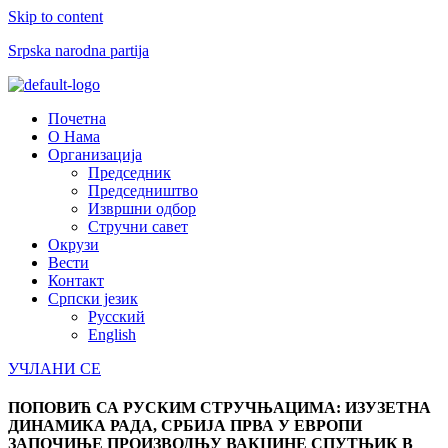
Skip to content
Srpska narodna partija
Menu
Почетна
О Нама
Организација
Председник
Председништво
Извршни одбор
Стручни савет
Окрузи
Вести
Контакт
Српски језик
Русский
English
УЧЛАНИ СЕ
ПОПОВИЋ СА РУСКИМ СТРУЧЊАЦИМА: ИЗУЗЕТНА
ДИНАМИКА РАДА, СРБИЈА ПРВА У ЕВРОПИ
ЗАПОЧИЊЕ ПРОИЗВОДЊУ ВАКЦИНЕ СПУТЊИК В