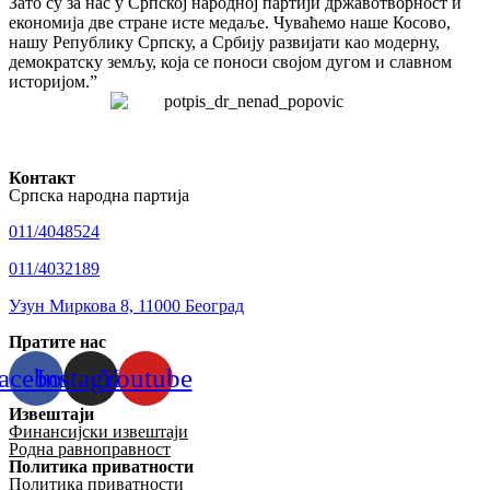
Зато су за нас у Српској народној партији државотворност и
економија две стране исте медаље. Чуваћемо наше Косово,
нашу Републику Српску, а Србију развијати као модерну,
демократску земљу, која се поноси својом дугом и славном
историјом.”
Контакт
Српска народна партија
011/4048524
011/4032189
Узун Миркова 8, 11000 Београд
Пратите нас
acebook
Instagram
Youtube
Извештаји
Финансијски извештаји
Родна равноправност
Политика приватности
Политика приватности