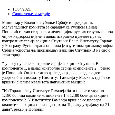
15/04/2021
Саопштење за медије
Министар у Влади Републике Србије и председник
Међувладиног комитета за сарадњу са Русијом Ненад
Поповић састао се данас са делегацијом руских стручњака под
чијим надзором је јуче и данас извршено пуњење првих
контролних серија вакцина Спутњик Ве на Институту Торлак
у Београду. Руска страна оценила је изузетном динамику којом
Србија успоставља производњу вакцине Спутњик В на својој
територији.
”Јуче су пуњене контролне серије вакцине Спутњик В
компоненте 1, а данас контролне серије компоненте 2”, рекао
је Поповић. Он је истакао да ће до краја ове недеље део
узорака бити послат у Институт Гамалеја у Москви, где ће се
вршити анализа квалитета напуњених вакцина.
”Из Торлака ће у Институт Гамалеја бити послато укупно
1.180 бочица вакцине компоненте 1 и 1.180 бочица вакцине
компоненте 2. У Институту Гамалеја вршиће се провера
квалитета вакцина произведених на Торлаку у трајању од 21
дана”, рекао је Поповић.