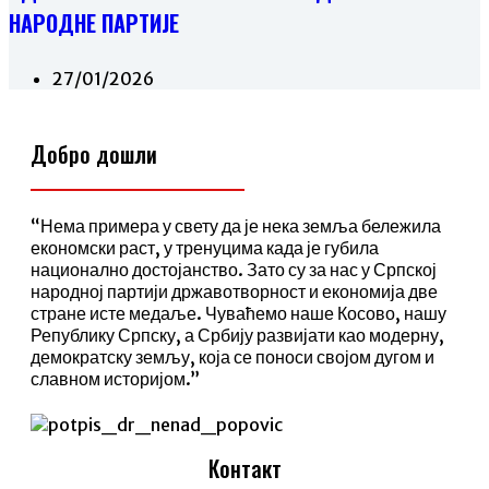
НАРОДНЕ ПАРТИЈЕ
27/01/2026
Добро дошли
“Нема примера у свету да је нека земља бележила
економски раст, у тренуцима када је губила
национално достојанство. Зато су за нас у Српској
народној партији државотворност и економија две
стране исте медаље. Чуваћемо наше Косово, нашу
Републику Српску, а Србију развијати као модерну,
демократску земљу, која се поноси својом дугом и
славном историјом.”
Контакт