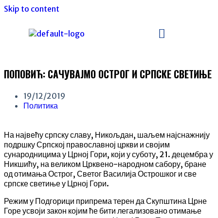
Skip to content
ПОПОВИЋ: САЧУВАЈМО ОСТРОГ И СРПСКЕ СВЕТИЊЕ
19/12/2019
Политика
На највећу српску славу, Никољдан, шаљем најснажнију
подршку Српској православној цркви и својим
сународницима у Црној Гори, који у суботу, 21. децембра у
Никшићу, на великом Црквено-народном сабору, бране
од отимања Острог, Светог Василија Острошког и све
српске светиње у Црној Гори.
Режим у Подгорици припрема терен да Скупштина Црне
Горе усвоји закон којим ће бити легализовано отимање