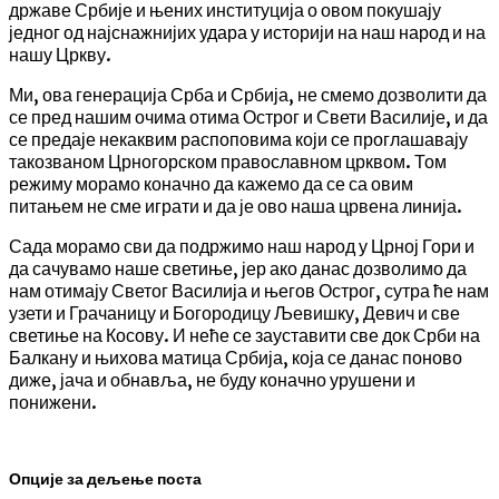
државе Србије и њених институција о овом покушају
једног од најснажнијих удара у историји на наш народ и на
нашу Цркву.
Ми, ова генерација Срба и Србија, не смемо дозволити да
се пред нашим очима отима Острог и Свети Василије, и да
се предаје некаквим распоповима који се проглашавају
такозваном Црногорском православном црквом. Том
режиму морамо коначно да кажемо да се са овим
питањем не сме играти и да је ово наша црвена линија.
Сада морамо сви да подржимо наш народ у Црној Гори и
да сачувамо наше светиње, јер ако данас дозволимо да
нам отимају Светог Василија и његов Острог, сутра ће нам
узети и Грачаницу и Богородицу Љевишку, Девич и све
светиње на Косову. И неће се зауставити све док Срби на
Балкану и њихова матица Србија, која се данас поново
диже, јача и обнавља, не буду коначно урушени и
понижени.
Опције за дељење поста