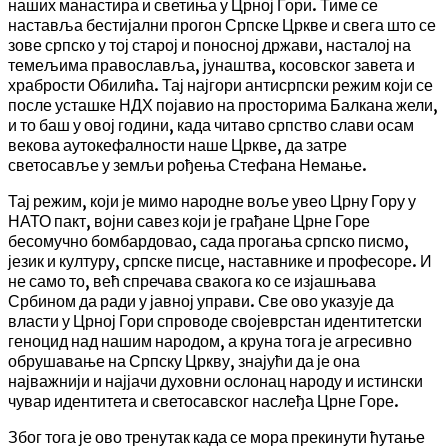
наших манастира и светиња у Црној Гори. Тиме се
наставља бестијални прогон Српске Цркве и свега што се
зове српско у тој старој и поносној држави, насталој на
темељима православља, јунаштва, косовског завета и
храбрости Обилића. Тај најгори антисрпски режим који се
после усташке НДХ појавио на просторима Балкана жели,
и то баш у овој години, када читаво српство слави осам
векова аутокефалности наше Цркве, да затре
светосавље у земљи рођења Стефана Немање.
Тај режим, који је мимо народне воље увео Црну Гору у
НАТО пакт, војни савез који је грађане Црне Горе
бесомучно бомбардовао, сада прогања српско писмо,
језик и културу, српске писце, наставнике и професоре. И
не само то, већ спречава свакога ко се изјашњава
Србином да ради у јавној управи. Све ово указује да
власти у Црној Гори спроводе својеврстан идентитетски
геноцид над нашим народом, а круна тога је агресивно
обрушавање на Српску Цркву, знајући да је она
најважнији и најјачи духовни ослонац народу и истински
чувар идентитета и светосавског наслеђа Црне Горе.
Због тога је ово тренутак када се мора прекинути ћутање