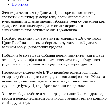
Политика
Желим да честитам грађанима Црне Горе на политичкој
зрелости и снажној демократској вољи испољеној на
јучерашњим парламентарним изборима, који су означили крај
тридесетогодишњег аутократског, антисрпског и
антихришћанског режима Мила Ђукановића.
Посебно честитам пријатељима из коалиције „За будућност
Црне Горе“ на великом изборном резултату и победама у
великом броју црногорских градова.
Победила је воља да се одбрани вера и идентитет, али и да се
освоји демократија и на њеним темељима гради будућност
једне развијене, правне и социјално одговорне државе.
Презрене су поделе које је Ђукановићев режим годинама
стварао да би опстајао на својој криминалној власти. Жеља за
новим националним јединством и за одбраном светиња
срушила је јуче у Црној Гори све лажи и страхове.
За све слободољубиве и часне грађане наше братске државе,
вером и непоколебљивом одлучношћу њених грађана коначно
свиће рујна зора.