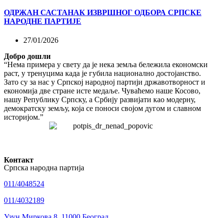
ОДРЖАН САСТАНАК ИЗВРШНОГ ОДБОРА СРПСКЕ
НАРОДНЕ ПАРТИЈЕ
27/01/2026
Добро дошли
“Нема примера у свету да је нека земља бележила економски
раст, у тренуцима када је губила национално достојанство.
Зато су за нас у Српској народној партији државотворност и
економија две стране исте медаље. Чуваћемо наше Косово,
нашу Републику Српску, а Србију развијати као модерну,
демократску земљу, која се поноси својом дугом и славном
историјом.”
Контакт
Српска народна партија
011/4048524
011/4032189
Узун Миркова 8, 11000 Београд