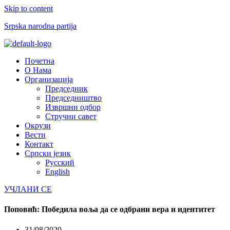
Skip to content
Srpska narodna partija
Menu
Почетна
О Нама
Организација
Председник
Председништво
Извршни одбор
Стручни савет
Окрузи
Вести
Контакт
Српски језик
Русский
English
УЧЛАНИ СЕ
Поповић: Победила воља да се одбрани вера и идентитет
31/08/2020