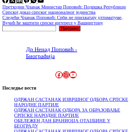
Претходни
Чланак
Mинистар Поповић: Подршка Републици
Српској доказ српског националног јединства
Следећи
Чланак
Поповић: Срби не прихватају ултиматуме,
Вучић ће заштити српске интересе у Вашингтону
Претрага
Претражи
Др Ненад Поповић -
Биографија
Facebook
Instagram
YouTube
Последње вести
ОДРЖАН САСТАНАК ИЗВРШНОГ ОДБОРА СРПСКЕ
НАРОДНЕ ПАРТИЈЕ
ОДРЖАН САСТАНАК ОДБОРА ЗА ОБРАЗОВАЊЕ
СРПСКЕ НАРОДНЕ ПАРТИЈЕ
ОБЕЛЕЖЕН ДАН БРАНИОЦА ОТАЏБИНЕ У
БЕОГРАДУ
ОДРЖАН САСТАНАК ИЗВРШНОГ ОДБОРА СРПСКЕ