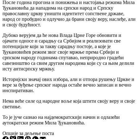
После година прогона и понижења и настојања режима Мила
Ђукановића да нападима на српски народ и Српску
православну цркву уништи идентитет сопствене државе,
народ се пробудио и одлучио да брани своју веру, наслеђе, али
и своју будућност.
Дубоко верујем да ће нова Влада Црне Горе обновити и
ојачати односе и сарадњу са Србијом и реализовати све
потенцијале који за такву сарадњу постоје, а које је
Ђукановићев режим звог своје мржње према Србији и
српском народу годинама спутавао, неприродно градећи
савезништво са свим другим народима који су са њим делили
исту антисрпску мржњу.
Историјски значај ових избора, али и отпора рушењу Цркве и
вере за буђење српског народа остаће вечно записан и вечно
инспиративан.
Нема веће силе од народне воље која штити своју веру и своје
светиње.
То је јуче сазнао на најдемократскији начин и одлазећи
аутократски режим Мила Ђукановића.
Опције за дељење поста