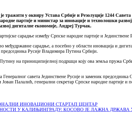
е тражити у оквиру Устава Србије и Резолуције 1244 Савета 
ародне партије и министар за иновације и технолошки развој
азвој дигиталне економије, Андреј Турчак.
ртијске сарадње између Српске народне партије и Јединствене Р
во међудржавне сарадње, а посебно у области иновација и дигита
е председника Русије Владимира Путина Србији.
Путину на приниципијелној подршци коју ова земља пружа Срби
а Генералног савета Јединствене Русије и заменик председника 
и Јован Палалић, генерални секретар Српске народне партије и
ИОНАЛНИ ИНОВАЦИОНИ СТАРТАП ЦЕНТАР
НОСТИ У КАЛИЊИНГРАДУ: КОСОВО ЈЕ ЛАЖНА ДРЖАВА