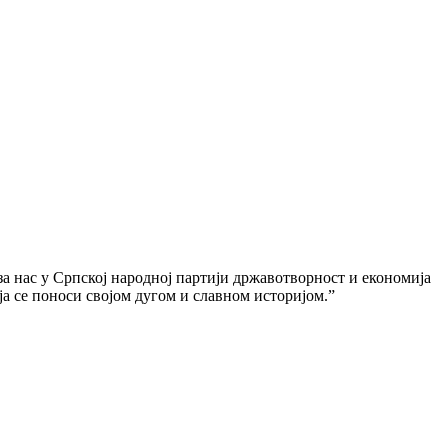
 за нас у Српској народној партији државотворност и економија
ја се поноси својом дугом и славном историјом.”