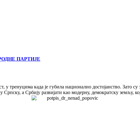
РОДНЕ ПАРТИЈЕ
т, у тренуцима када је губила национално достојанство. Зато су
 Српску, а Србију развијати као модерну, демократску земљу, ко