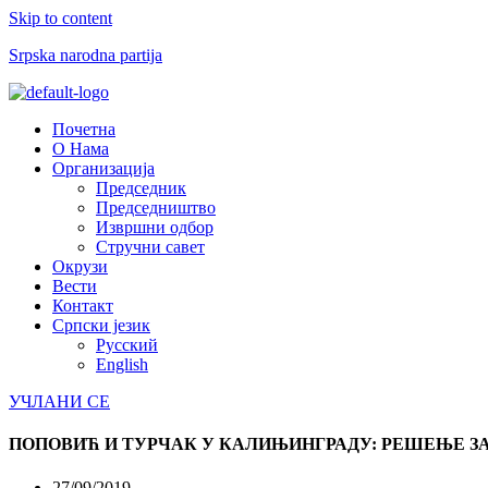
Skip to content
Srpska narodna partija
Menu
Почетна
О Нама
Организација
Председник
Председништво
Извршни одбор
Стручни савет
Окрузи
Вести
Контакт
Српски језик
Русский
English
УЧЛАНИ СЕ
ПОПОВИЋ И ТУРЧАК У КАЛИЊИНГРАДУ: РЕШЕЊЕ ЗА 
27/09/2019