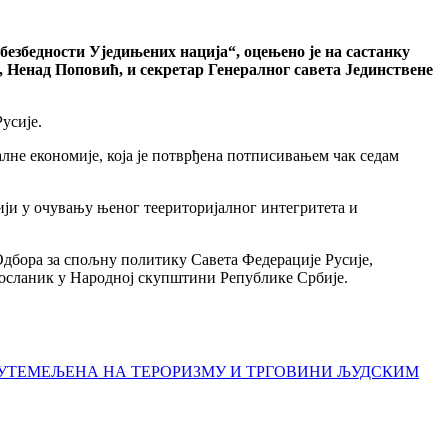
безбедности Уједињених нација“, оцењено је на састанку
, Ненад Поповић, и секретар Генералног савета Јединствене
усије.
лне економије, која је потврђена потписивањем чак седам
ји у очувању њеног теериторијалног интегритета и
Одбора за спољну политику Савета Федерације Русије,
 посланик у Народној скупштини Републике Србије.
 УТЕМЕЉЕНА НА ТЕРОРИЗМУ И ТРГОВИНИ ЉУДСКИМ