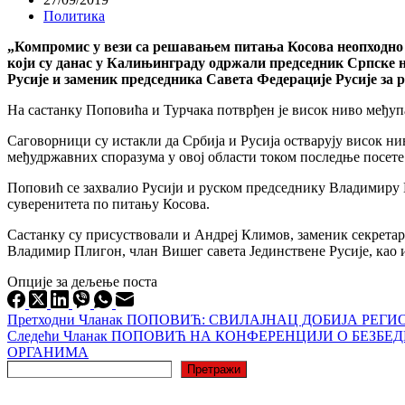
Политика
„Компромис у вези са решавањем питања Косова неопходно ј
који су данас у Калињинграду одржали председник Српске н
Русије и заменик председника Савета Федерације Русије за р
На састанку Поповића и Турчака потврђен је висок ниво међупа
Саговорници су истакли да Србија и Русија остварују висок ни
међудржавних споразума у овој области током последње посет
Поповић се захвалио Русији и руском председнику Владимиру 
суверенитета по питању Косова.
Састанку су присуствовали и Андреј Климов, заменик секретар
Владимир Плигон, члан Вишег савета Јединствене Русије, као 
Опције за дељење поста
Претходни
Чланак
ПОПОВИЋ: СВИЛАЈНАЦ ДОБИЈА РЕГ
Следећи
Чланак
ПОПОВИЋ НА КОНФЕРЕНЦИЈИ О БЕЗБЕД
ОРГАНИМА
Претрага
Претражи