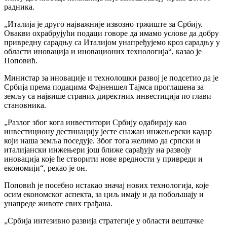
радника.
„Италија је друго најважније извозно тржиште за Србију.
Овакви охрабрујући подаци говоре да имамо услове да добру
привредну сарадњу са Италијом унапређујемо кроз сарадњу у
области иновација и иновационих технологија“, казао је
Поповић.
Министар за иновације и технолошки развој је подсетио да је
Србија према подацима Фајненшел Тајмса проглашена за
земљу са највише страних директних инвестиција по глави
становника.
„Разлог због кога инвеститори Србију одабирају као
инвестициону дестинацију јесте снажан инжењерски кадар
који наша земља поседује. Због тога желимо да српски и
италијански инжењери још ближе сарађују на развоју
иновација које ће створити нове вредности у привреди и
економији“, рекао је он.
Поповић је посебно истакао значај нових технологија, које
осим економског аспекта, за циљ имају и да побољшају и
унапреде животе свих грађана.
„Србија интезивно развија стратегије у области вештачке