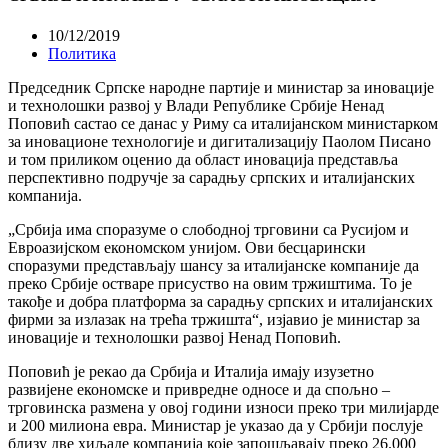
10/12/2019
Политика
Председник Српске народне партије и министар за иновације
и технолошки развој у Влади Републике Србије Ненад
Поповић састао се данас у Риму са италијанском министарком
за иновационе технологије и дигитализацију Паолом Писано
и том приликом оценио да област иновација представља
перспективно подручје за сарадњу српских и италијанских
компанија.
„Србија има споразуме о слободној трговини са Русијом и
Евроазијском економском унијом. Ови бесцарински
споразуми представљају шансу за италијанске компаније да
преко Србије остваре присуство на овим тржиштима. То је
такође и добра платформа за сарадњу српских и италијанских
фирми за излазак на трећа тржишта“, изјавио је министар за
иновације и технолошки развој Ненад Поповић.
Поповић је рекао да Србија и Италија имају изузетно
развијене економске и привредне односе и да спољно –
трговинска размена у овој години износи преко три милијарде
и 200 милиона евра. Министар је указао да у Србији послује
близу две хиљаде компанија које запошљавају преко 26.000