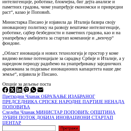
интелигенције, роботике, блокчејна, биг дејта анализе и
паметних градова, чиме унапређује економски и привредни
раст“, казао је Поповић.
Министарка Писано је изјавила да Италија базира своју
иновациону политику на развоју вештачке интелигенције,
роботике, сајбер безбедности и паметних градова, као и на
унапређењу амбијента за стартап компаније и „венчур“
фондове.
„Област иновација и нових технологија је простор у коме
видимо велике потенцијале за сарадњу Србије и Италије, а у
наредном периоду радићемо на унапређивању заједничких
аранжмана за подизање иновационих капацитета наше две
земље“, изјавила је Писано.
Опције за дељење поста
Претходни
Чланак
ОБРАЋАЊЕ ИЗАБРАНОГ
ПРЕДСЕДНИКА СРПСКЕ НАРОДНЕ ПАРТИЈЕ НЕНАДА
ПОПОВИЋА
Следећи
Чланак
МИНИСТАР ПОПОВИЋ: OПШТИНА
ЗУБИН ПОТОК ДОБИЈА ИНОВАЦИОНИ СТАРТАП
ЦЕНТАР
Претрага
Претражи