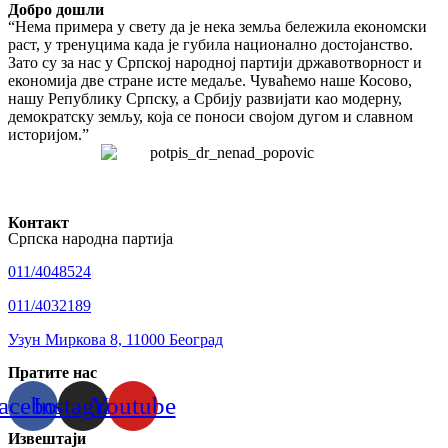
Добро дошли
“Нема примера у свету да је нека земља бележила економски
раст, у тренуцима када је губила национално достојанство.
Зато су за нас у Српској народној партији државотворност и
економија две стране исте медаље. Чуваћемо наше Косово,
нашу Републику Српску, а Србију развијати као модерну,
демократску земљу, која се поноси својом дугом и славном
историјом.”
Контакт
Српска народна партија
011/4048524
011/4032189
Узун Миркова 8, 11000 Београд
Пратите нас
acebook
Instagram
Youtube
Извештаји