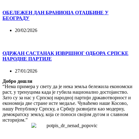
ОБЕЛЕЖЕН ДАН БРАНИОЦА ОТАЏБИНЕ У
БЕОГРАДУ
20/02/2026
ОДРЖАН САСТАНАК ИЗВРШНОГ ОДБОРА СРПСКЕ
НАРОДНЕ ПАРТИЈЕ
27/01/2026
Добро дошли
“Нема примера у свету да је нека земља бележила економски
раст, у тренуцима када је губила национално достојанство.
Зато су за нас у Српској народној партији државотворност и
економија две стране исте медаље. Чуваћемо наше Косово,
нашу Републику Српску, а Србију развијати као модерну,
демократску земљу, која се поноси својом дугом и славном
историјом.”