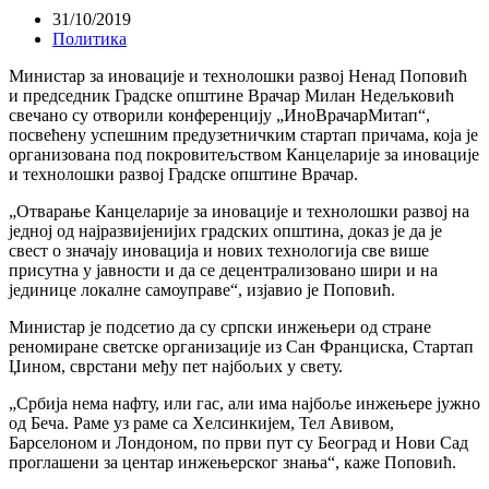
31/10/2019
Политика
Министар за иновације и технолошки развој Ненад Поповић
и председник Градске општине Врачар Милан Недељковић
свечано су отворили конференцију „ИноВрачарМитап“,
посвећену успешним предузетничким стартап причама, која је
организована под покровитељством Канцеларије за иновације
и технолошки развој Градске општине Врачар.
„Отварање Канцеларије за иновације и технолошки развој на
једној од најразвијенијих градских општина, доказ је да је
свест о значају иновација и нових технологија све више
присутна у јавности и да се децентрализовано шири и на
јединице локалне самоуправе“, изјавио је Поповић.
Министар је подсетио да су српски инжењери од стране
реномиране светске организације из Сан Франциска, Стартап
Џином, сврстани међу пет најбољих у свету.
„Србија нема нафту, или гас, али има најбоље инжењере јужно
од Беча. Раме уз раме са Хелсинкијем, Тел Авивом,
Барселоном и Лондоном, по први пут су Београд и Нови Сад
проглашени за центар инжењерског знања“, каже Поповић.