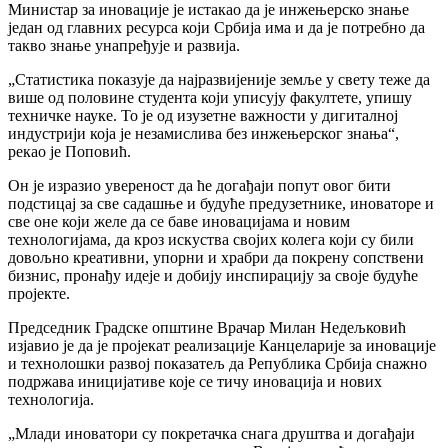
Министар за иновације је истакао да је инжењерско знање
један од главних ресурса који Србија има и да је потребно да
такво знање унапређује и развија.
„Статистика показује да најразвијеније земље у свету теже да
више од половине студента који уписују факултете, упишу
техничке науке. То је од изузетне важности у дигиталној
индустрији која је незамислива без инжењерског знања“,
рекао је Поповић.
Он је изразио увереност да ће догађаји попут овог бити
подстицај за све садашње и будуће предузетнике, иноваторе и
све оне који желе да се баве иновацијама и новим
технологијама, да кроз искуства својих колега који су били
довољно креативни, упорни и храбри да покрену сопствени
бизнис, пронађу идеје и добију инспирацију за своје будуће
пројекте.
Председник Градске општине Врачар Милан Недељковић
изјавио је да је пројекат реализације Канцеларије за иновације
и технолошки развој показатељ да Република Србија снажно
подржава иницијативе које се тичу иновација и нових
технологија.
„Млади иноватори су покретачка снага друштва и догађаји