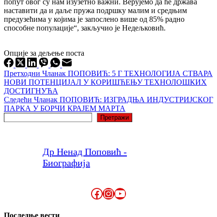
попут овог су нам изузетно важни. Верујемо да ће држава
наставити да и даље пружа подршку малим и средњим
предузећима у којима је запослено више од 85% радно
способне популације“, закључио је Недељковић.
Опције за дељење поста
Претходни
Чланак
ПОПОВИЋ: 5 Г ТЕХНОЛОГИЈА СТВАРА
НОВИ ПОТЕНЦИЈАЛ У КОРИШЋЕЊУ ТЕХНОЛОШКИХ
ДОСТИГНУЋА
Следећи
Чланак
ПОПОВИЋ: ИЗГРАДЊА ИНДУСТРИЈСКОГ
ПАРКА У БОРЧИ КРАЈЕМ МАРТА
Претрага
Претражи
Др Ненад Поповић -
Биографија
Facebook
Instagram
YouTube
Последње вести