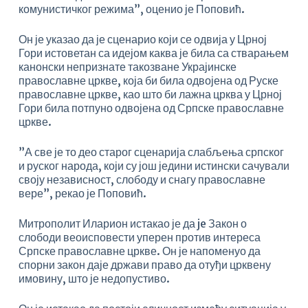
комунистичког режима”, оценио је Поповић.
Он је указао да је сценарио који се одвија у Црној
Гори истоветан са идејом каква је била са стварањем
канонски непризнате такозване Украјинске
православне цркве, која би била одвојена од Руске
православне цркве, као што би лажна црква у Црној
Гори била потпуно одвојена од Српске православне
цркве.
”А све је то део старог сценарија слабљења српског
и руског народа, који су још једини истински сачували
своју независност, слободу и снагу православне
вере”, рекао је Поповић.
Митрополит Иларион истакао је да je Закон о
слободи веоисповести уперен против интереса
Српске православне цркве. Он је напоменуо да
спорни закон даје држави право да отуђи црквену
имовину, што је недопустиво.