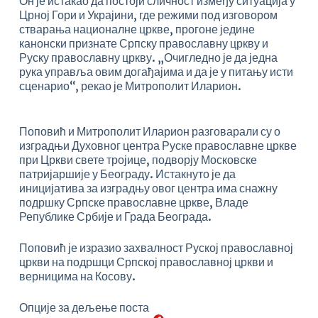
Он је истакао да постоји сличност између ситуација у
Црној Гори и Украјини, где режими под изговором
стварања националне цркве, прогоне једине
канонски признате Српску православну цркву и
Руску православну цркву. „Очигледно је да једна
рука управља овим догађајима и да је у питању исти
сценарио“, рекао је Митрополит Иларион.
Поповић и Митрополит Иларион разговарали су о
изградњи Духовног центра Руске православне цркве
при Цркви свете тројице, подворју Московске
патријаршије у Београду. Истакнуто је да
иницијатива за изградњу овог центра има снажну
подршку Српске православне цркве, Владе
Републике Србије и Града Београда.
Поповић је изразио захвалност Руској православној
цркви на подршци Српској православној цркви и
верницима на Косову.
Опције за дељење поста