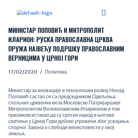
S
k
i
p
МИНИСТАР ПОПОВИЋ И МИТРОПОЛИТ
t
o
ИЛАРИОН: РУСКА ПРАВОСЛАВНА ЦРКВА
c
ПРУЖА НАЈВЕЋУ ПОДРШКУ ПРАВОСЛАВНИМ
o
n
ВЕРНИЦИМА У ЦРНОЈ ГОРИ
t
e
17/02/2020
Политика
n
t
Министар за иновације и технолошки развој Ненад
Поповић састао се са председником Одељења
спољних црквених веза Московске Патријаршије
Митрополитом Волоколамским Иларионом и том
приликом истакао да су српски народ и његове
светиње у Црној Гори дубоко угрожени због усвајања
спорног Закона о слободи веоисповести у овој
земљи.