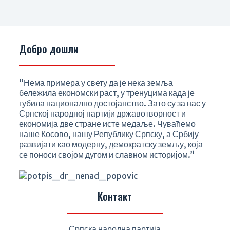
Добро дошли
“Нема примера у свету да је нека земља
бележила економски раст, у тренуцима када је
губила национално достојанство. Зато су за нас у
Српској народној партији државотворност и
економија две стране исте медаље. Чуваћемо
наше Косово, нашу Републику Српску, а Србију
развијати као модерну, демократску земљу, која
се поноси својом дугом и славном историјом.”
Контакт
Српска народна партија