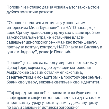
Поповић је истакао да иза усвајања тог закона стоје
дубоко политички разлози.
”Основни политички мотиви су у повезаним
интересима Мила Ђукановића и НАТО пакта, који
виде Српску православну цркву као главни проблем
за успостављање трајне и стабилне власти
садашњег црногорског режима и као потенцијалну
претњу за потпуну контролу НАТО пакта на Балкану и
јужном Јадрану”, рекао је Поповић.
Поповић је навео да народ у мирним протестима у
Црној Гори, којима мудро руководи митрополит
Амфилохије са свим осталим епископима,
свештенством и монаштвом на простору ове земље,
брани своју веру, вековне светиње и свој идентитет.
”Тај народ никада неће прихватити да буде лишен
своје цркве и својих вековних светиња и да га силом
и претњама угурају у некакву лажну државну цркву
по вољи садашњег истински богоборног