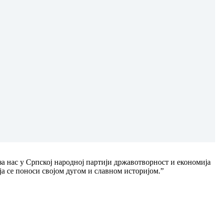
 за нас у Српској народној партији државотворност и економија
ја се поноси својом дугом и славном историјом.”