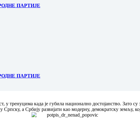
РОДНЕ ПАРТИЈЕ
РОДНЕ ПАРТИЈЕ
т, у тренуцима када је губила национално достојанство. Зато су
 Српску, а Србију развијати као модерну, демократску земљу, ко