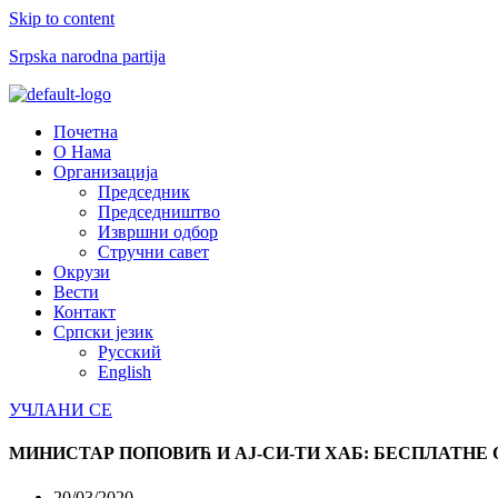
Skip to content
Srpska narodna partija
Menu
Почетна
О Нама
Организација
Председник
Председништво
Извршни одбор
Стручни савет
Окрузи
Вести
Контакт
Српски језик
Русский
English
УЧЛАНИ СЕ
МИНИСТАР ПОПОВИЋ И АЈ-СИ-ТИ ХАБ: БЕСПЛАТНЕ
20/03/2020