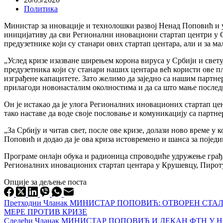
Политика
Министар за иновације и технолошки развој Ненад Поповић и у
иницијативу да сви Регионални иновациони стартап центри у С
предузетнике који су станари ових стартап центара, али и за ма
„Услед кризе изазване ширењем корона вируса у Србији и свету
предузетника који су станари наших центара већ користи ове пл
изграђене капацитете. Зато желимо да заједно са нашим партне
прилагоди новонасталим околностима и да са што мање последи
Он је истакао да је улога Регионалних иновационих стартап це
тако наставе да воде своје пословање и комуникацију са партн
„За Србију и читав свет, после ове кризе, долази ново време у
Поповић и додао да је ова криза истовремено и шанса за поједи
Програме онлајн обука и радионица спроводиће удружење грађа
Регионалних иновационих стартап центара у Крушевцу, Пироту
Опције за дељење поста
Претходни
Чланак
МИНИСТАР ПОПОВИЋ: ОТВОРЕН СТА
МЕРЕ ПРОТИВ КРИЗЕ
Следећи
Чланак
МИНИСТАР ПОПОВИЋ И ДЕКАН ФТН У Н