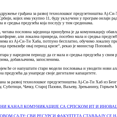
дружење грађана за развој технолошког предузетништва Ај-Си-Т
рбији, којих има укупно 11, буду укључени у програм онлајн ра
лa и средњa предузећа која послују у тим срединама.
, читава пословна заједница принуђена је да комуникацију обављ
атформе, али локална привреда, посебно мала и средња предузећа
рима из Ај-Си-Ти Хаба, потпуно бесплатно, обучимо локалну при
ца превазиђе овај период кризе“, рекао је министар Поповић.
нтара у наредном периоду да се мала и средња предузећа у свим 
ерима, добављачима, запосленима.
 којем ће се напуштати стари модели пословања и уводити нови ал
на предузећа да унапреде своје дигиталне капацитете.
на за развој технолошког предузетништва Ај-Си-Ти Хаб из Беогр
, Суботици, Чачку, Старој Пазови, Ваљеву, Зрењанину, Горњем 
ЛНИ КАНАЛ КОМУНИКАЦИЈЕ СА СРПСКОМ ИТ И ИНОВ
ОВОМ САДУ: СВИ РЕСУРСИ ФАКУЛТЕТА СТАВЉАЈУ СЕ 