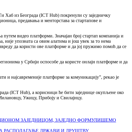
и Хаб из Београда (ICT Hub) покренули су заједничку
дионица, предавања и менторстава за стартапове и
а путем видео платформи. Значајан број стартап компанија и
, није упозната са овим алатима и још увек за то нема
вреду да користи ове платформе и да јој пружимо помоћ да се
регионима у Србији оспособе да користе онлајн платформе и да
ати и најсавременије платформе за комуникацију”, рекао је
ада (ICT Hub), а корисници ће бити заједнице окупљене око
Милановцу, Ужицу, Прибоју и Свилајнцу.
АЦИОНОМ ЗАЈЕДНИЦОМ, ЗАЈЕДНО ФОРМУЛИШЕМО
НА РАСПОЛАГАЊЕ ДРЖАВИ И ДРУШТВУ