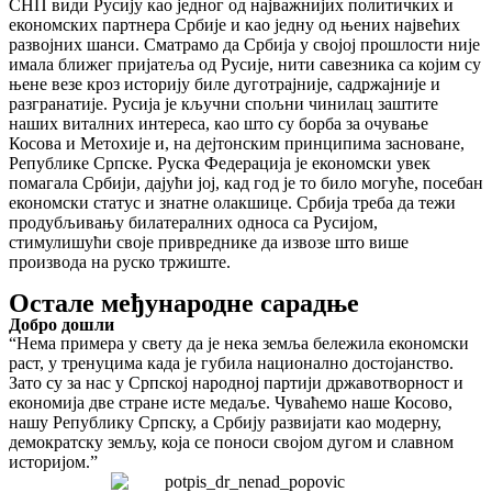
СНП види Русију као једног од најважнијих политичких и
економских партнера Србије и као једну од њених највећих
развојних шанси. Сматрамо да Србија у својој прошлости није
имала ближег пријатеља од Русије, нити савезника са којим су
њене везе кроз историју биле дуготрајније, садржајније и
разгранатије. Русија је кључни спољни чинилац заштите
наших виталних интереса, као што су борба за очување
Косова и Метохије и, на дејтонским принципима засноване,
Републике Српске. Руска Федерација је економски увек
помагала Србији, дајући јој, кад год је то било могуће, посебан
економски статус и знатне олакшице. Србија треба да тежи
продубљивању билатералних односа са Русијом,
стимулишући своје привреднике да извозе што више
производа на руско тржиште.
Остале међународне сарадње
Добро дошли
“Нема примера у свету да је нека земља бележила економски
раст, у тренуцима када је губила национално достојанство.
Зато су за нас у Српској народној партији државотворност и
економија две стране исте медаље. Чуваћемо наше Косово,
нашу Републику Српску, а Србију развијати као модерну,
демократску земљу, која се поноси својом дугом и славном
историјом.”