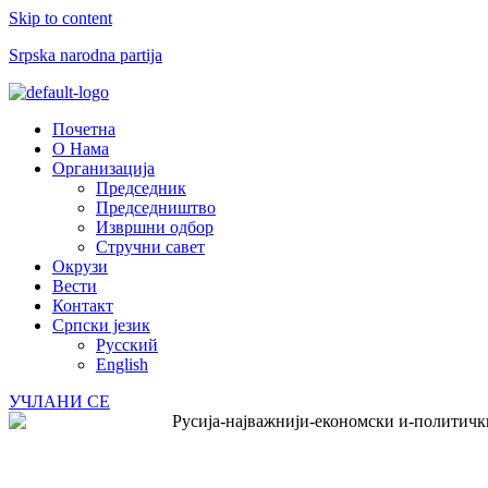
Skip to content
Srpska narodna partija
Menu
Почетна
О Нама
Организација
Председник
Председништво
Извршни одбор
Стручни савет
Окрузи
Вести
Контакт
Српски језик
Русский
English
УЧЛАНИ СЕ