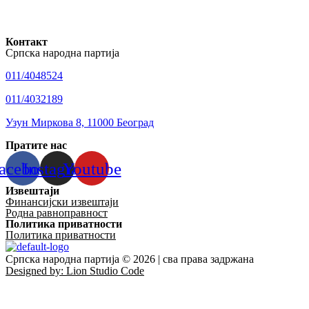
Контакт
Српска народна партија
011/4048524
011/4032189
Узун Миркова 8, 11000 Београд
Пратите нас
acebook
Instagram
Youtube
Извештаји
Финансијски извештаји
Родна равноправност
Политика приватности
Политика приватности
Српска народна партија © 2026 | сва права задржана
Designed by: Lion Studio Code