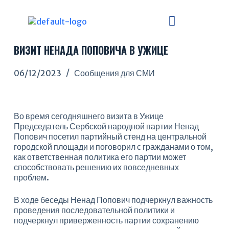
П
е
р
е
ВИЗИТ НЕНАДА ПОПОВИЧА В УЖИЦЕ
й
т
и
06/12/2023
Сообщения для СМИ
к
с
у
т
Во время сегодняшнего визита в Ужице
и
Председатель Сербской народной партии Ненад
Попович посетил партийный стенд на центральной
городской площади и поговорил с гражданами о том,
как ответственная политика его партии может
способствовать решению их повседневных
проблем.
В ходе беседы Ненад Попович подчеркнул важность
проведения последовательной политики и
подчеркнул приверженность партии сохранению