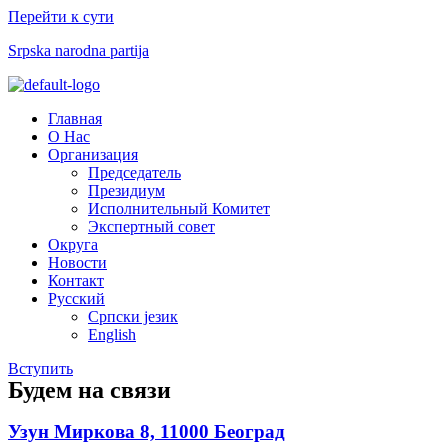
Перейти к сути
Srpska narodna partija
Меню
Главная
О Нас
Организация
Председатель
Президиум
Исполнительный Комитет
Экспертный совет​
Округа
Новости
Контакт
Русский
Српски језик
English
Вступить
Будем на связи
Узун Миркова 8, 11000 Београд