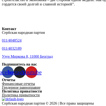
гордится своей долгой и славной историей”.
Контакт
Сербская народная партия
011/4048524
011/4032189
Узун Миркова 8, 11000 Београд
Подпишитесь на нас
acebook
Instagram
Youtube
Отчеты
Финансовые отчеты
Гендерное равноправие
Политика приватности
Политика приватности
Сербская народная партия © 2026 | Все права защищены