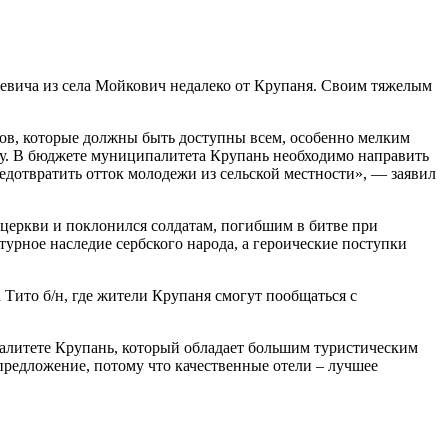
евича из села Мойкович недалеко от Крупаня. Своим тяжелым
ров, которые должны быть доступны всем, особенно мелким
ку. В бюджете муниципалитета Крупань необходимо направить
редотвратить отток молодежи из сельской местности», — заявил
церкви и поклонился солдатам, погибшим в битве при
урное наследие сербского народа, а героические поступки
Тито б/н, где жители Крупаня смогут пообщаться с
алитете Крупань, который обладает большим туристическим
предложение, потому что качественные отели – лучшее