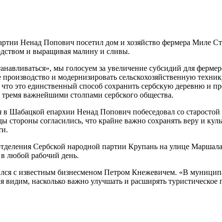
артии Ненад Попович посетил дом и хозяйство фермера Миле Ст
одством и выращивая малину и сливы.
танавливаться», мы голосуем за увеличение субсидий для ферме
е производство и модернизировать сельскохозяйственную техни
му что это единственный способ сохранить сербскую деревню и п
я тремя важнейшими столпами сербского общества.
 в Шабацкой епархии Ненад Попович побеседовал со старостой 
 стороны согласились, что крайне важно сохранять веру и культ
ти.
тделения Сербской народной партии Крупань на улице Маршала 
в любой рабочий день.
ился с известным бизнесменом Петром Кнежевичем. «В муницип
 видим, насколько важно улучшать и расширять туристическое 