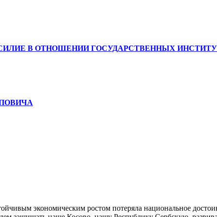
СИЛИЕ В ОТНОШЕНИИ ГОСУДАРСТВЕННЫХ ИНСТИТУ
ОПОВИЧА
стойчивым экономическим ростом потеряла национальное достоин
удем защищать наше Косово, нашу Республику Сербскую, развив