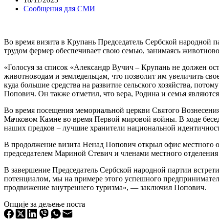
Сообщения для СМИ
Во время визита в Крупань Председатель Сербской народной п
трудом фермер обеспечивает свою семью, занимаясь животнов
«Голосуя за список «Александр Вучич – Крупань не должен ос
животноводам и земледельцам, что позволит им увеличить сво
куда большие средства на развитие сельского хозяйства, пото
Попович. Он также отметил, что вера, Родина и семья являютс
Во время посещения мемориальной церкви Святого Вознесения
Мачковом Камне во время Первой мировой войны. В ходе беседы
наших предков – лучшие хранители национальной идентичнос
В продолжение визита Ненад Попович открыл офис местного о
председателем Мариной Стевич и членами местного отделения 
В завершение Председатель Сербской народной партии встрет
потенциалом, мы на примере этого успешного предпринимателя
продвижение внутреннего туризма», — заключил Попович.
Опције за дељење поста