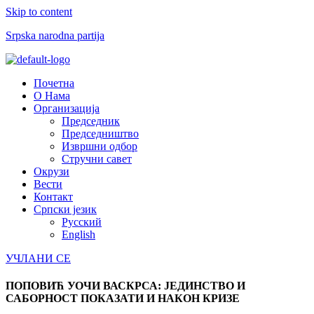
Skip to content
Srpska narodna partija
Menu
Почетна
О Нама
Организација
Председник
Председништво
Извршни одбор
Стручни савет
Окрузи
Вести
Контакт
Српски језик
Русский
English
УЧЛАНИ СЕ
ПОПОВИЋ УОЧИ ВАСКРСА: ЈЕДИНСТВО И
САБОРНОСТ ПОКАЗАТИ И НАКОН КРИЗЕ