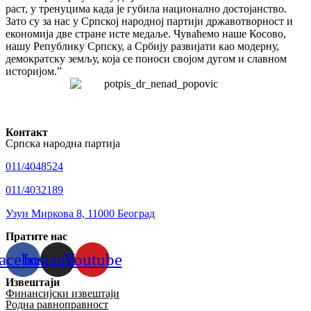
раст, у тренуцима када је губила национално достојанство.
Зато су за нас у Српској народној партији државотворност и
економија две стране исте медаље. Чуваћемо наше Косово,
нашу Републику Српску, а Србију развијати као модерну,
демократску земљу, која се поноси својом дугом и славном
историјом.”
Контакт
Српска народна партија
011/4048524
011/4032189
Узун Миркова 8, 11000 Београд
Пратите нас
acebook
Instagram
Youtube
Извештаји
Финансијски извештаји
Родна равноправност