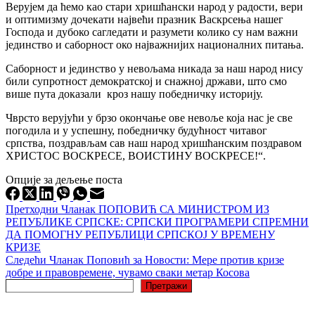
Верујем да ћемо као стари хришћански народ у радости, вери
и оптимизму дочекати највећи празник Васкрсења нашег
Господа и дубоко сагледати и разумети колико су нам важни
јединство и саборност око најважнијих националних питања.
Саборност и јединство у невољама никада за наш народ нису
били супротност демократској и снажној држави, што смо
више пута доказали кроз нашу победничку историју.
Чврсто верујући у брзо окончање ове невоље која нас је све
погодила и у успешну, победничку будућност читавог
српства, поздрављам сав наш народ хришћанским поздравом
ХРИСТОС ВОСКРЕСЕ, ВОИСТИНУ ВОСКРЕСЕ!“.
Опције за дељење поста
Претходни
Чланак
ПОПОВИЋ СА МИНИСТРОМ ИЗ
РЕПУБЛИКЕ СРПСКЕ: СРПСКИ ПРОГРАМЕРИ СПРЕМНИ
ДА ПОМОГНУ РЕПУБЛИЦИ СРПСКОЈ У ВРЕМЕНУ
КРИЗЕ
Следећи
Чланак
Поповић за Новости: Мере против кризе
добре и правовремене, чувамо сваки метар Косова
Претрага
Претражи