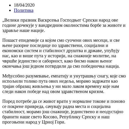
18/04/2020
Политика
„Велики празник Васкрсења Господњег Српски народ ове
године дочекује у вандредним околностима борбе за животе и
здравље наше нације.
Пошаст епидемије са којом смо суочени ових месеци, и све
њене разорне последице по здравствени, социјални и
економски систем и стабилност друштва и државе, упућују
нас, као и више пута у историји, на снажније молитве, на
чвршће јединство и саборност, како бисмо након њеног
окончања још једном потврдили да смо победничка нација.
Међусобно разумевање, емпатију и унутрашњу снагу, које смо
испољили толико пута ових недеља, морамо задржати као
трајан образац живљења у ни мало лаком времену које нам
следи након победе над овом здравственом кризом.
Поред потребе да се живот врати у нормалне токове и поново
се покрене привреда, сачувају радна места и социјална
стабилност, морамо још снажније, јединствено и неодустајно
бранити наше свето Косово, Републику Српску и наш
прогоњени народ у Црној Гори.