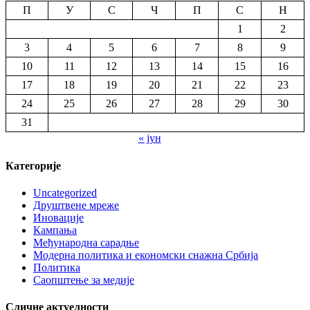
П
У
С
Ч
П
С
Н
1
2
3
4
5
6
7
8
9
10
11
12
13
14
15
16
17
18
19
20
21
22
23
24
25
26
27
28
29
30
31
« јун
Категорије
Uncategorized
Друштвене мреже
Иновације
Кампања
Међународна сарадње
Модерна политика и економски снажна Србија
Политика
Саопштење за медије
Сличне актуелности