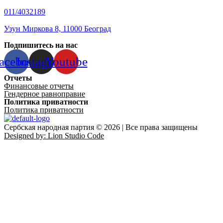
011/4032189
Узун Миркова 8, 11000 Београд
Подпишитесь на нас
acebook
Instagram
Youtube
Отчеты
Финансовые отчеты
Гендерное равноправие
Политика приватности
Политика приватности
Сербская народная партия © 2026 | Все права защищены
Designed by: Lion Studio Code