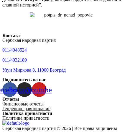
славной историей”.
Контакт
Сербская народная партия
011/4048524
011/4032189
Узун Миркова 8, 11000 Београд
Подпишитесь на нас
acebook
Instagram
Youtube
Отчеты
Финансовые отчеты
Гендерное равноправие
Политика приватности
Политика приватности
Сербская народная партия © 2026 | Все права защищены