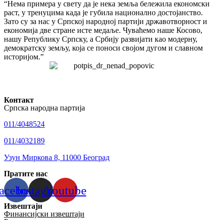
“Нема примера у свету да је нека земља бележила економски
раст, у тренуцима када је губила национално достојанство.
Зато су за нас у Српској народној партији државотворност и
економија две стране исте медаље. Чуваћемо наше Косово,
нашу Републику Српску, а Србију развијати као модерну,
демократску земљу, која се поноси својом дугом и славном
историјом.”
Контакт
Српска народна партија
011/4048524
011/4032189
Узун Миркова 8, 11000 Београд
Пратите нас
acebook
Instagram
Youtube
Извештаји
Финансијски извештаји