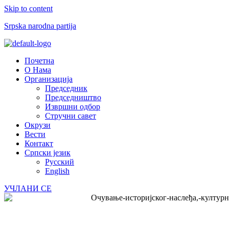
Skip to content
Srpska narodna partija
Menu
Почетна
О Нама
Организација
Председник
Председништво
Извршни одбор
Стручни савет
Окрузи
Вести
Контакт
Српски језик
Русский
English
УЧЛАНИ СЕ