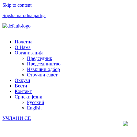
Skip to content
Srpska narodna partija
Menu
Почетна
О Нама
Организација
Председник
Председништво
Извршни одбор
Стручни савет
Окрузи
Вести
Контакт
Српски језик
Русский
English
УЧЛАНИ СЕ