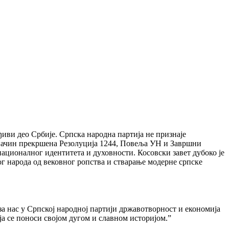
ђиви део Србије. Српска народна партија не признаје
 начин прекршена Резолуција 1244, Повеља УН и Завршни
националног идентитета и духовности. Косовски завет дубоко је
ког народа од вековног ропства и стварање модерне српске
 за нас у Српској народној партији државотворност и економија
ја се поноси својом дугом и славном историјом.”