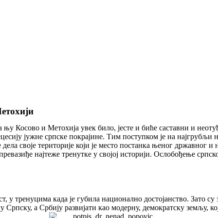
Метохији
а њу Косово и Метохија увек било, јесте и биће саставни и неоту
цесију јужне српске покрајине. Тим поступком је на најгрубљи
дела своје територије који је место постанка њеног државног и 
а превазиђе најтеже тренутке у својој историји. Ослобођење српс
т, у тренуцима када је губила национално достојанство. Зато су
 Српску, а Србију развијати као модерну, демократску земљу, ко