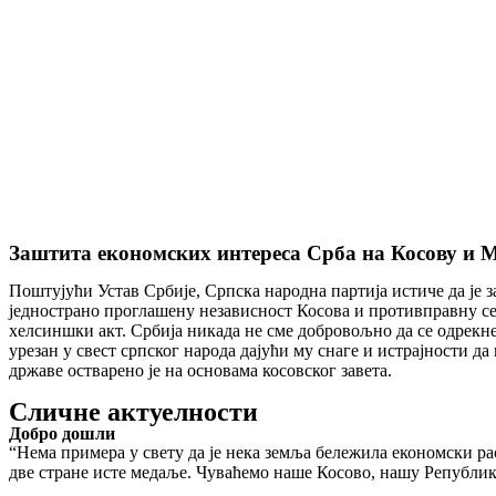
Заштита економских интереса Срба на Косову и 
Поштујући Устав Србије, Српска народна партија истиче да је з
једнострано проглашену независност Косова и противправну се
хелсиншки акт. Србија никада не сме добровољно да се одрекне 
урезан у свест српског народа дајући му снаге и истрајности д
државе остварено је на основама косовског завета.
Сличне актуелности
Добро дошли
“Нема примера у свету да је нека земља бележила економски рас
две стране исте медаље. Чуваћемо наше Косово, нашу Републику