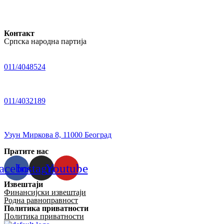
Контакт
Српска народна партија
011/4048524
011/4032189
Узун Миркова 8, 11000 Београд
Пратите нас
acebook
Instagram
Youtube
Извештаји
Финансијски извештаји
Родна равноправност
Политика приватности
Политика приватности