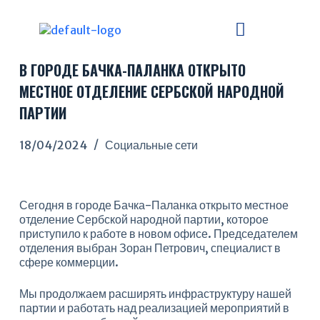
П
е
р
е
В ГОРОДЕ БАЧКА-ПАЛАНКА ОТКРЫТО
й
т
МЕСТНОЕ ОТДЕЛЕНИЕ СЕРБСКОЙ НАРОДНОЙ
и
ПАРТИИ
к
с
у
18/04/2024
Социальные сети
т
и
Сегодня в городе Бачка-Паланка открыто местное
отделение Сербской народной партии, которое
приступило к работе в новом офисе. Председателем
отделения выбран Зоран Петрович, специалист в
сфере коммерции.
Мы продолжаем расширять инфраструктуру нашей
партии и работать над реализацией мероприятий в