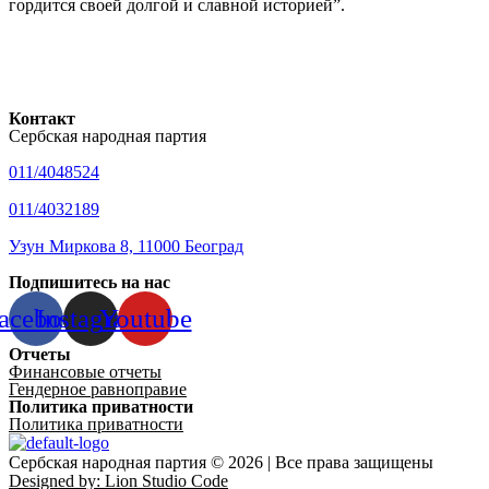
гордится своей долгой и славной историей”.
Контакт
Сербская народная партия
011/4048524
011/4032189
Узун Миркова 8, 11000 Београд
Подпишитесь на нас
acebook
Instagram
Youtube
Отчеты
Финансовые отчеты
Гендерное равноправие
Политика приватности
Политика приватности
Сербская народная партия © 2026 | Все права защищены
Designed by: Lion Studio Code