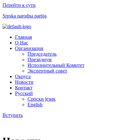
Перейти к сути
Srpska narodna partija
Меню
Главная
О Нас
Организация
Председатель
Президиум
Исполнительный Комитет
Экспертный совет​
Округа
Новости
Контакт
Русский
Српски језик
English
Вступить