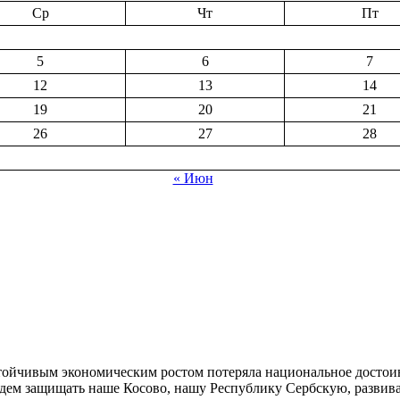
Ср
Чт
Пт
5
6
7
12
13
14
19
20
21
26
27
28
« Июн
стойчивым экономическим ростом потеряла национальное достоин
удем защищать наше Косово, нашу Республику Сербскую, развив