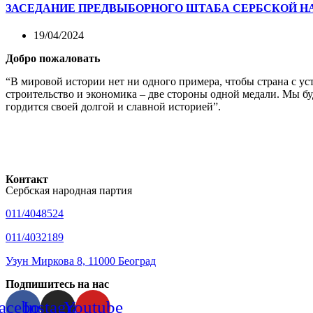
ЗАСЕДАНИЕ ПРЕДВЫБОРНОГО ШТАБА СЕРБСКОЙ НА
19/04/2024
Добро пожаловать
“В мировой истории нет ни одного примера, чтобы страна с у
строительство и экономика – две стороны одной медали. Мы б
гордится своей долгой и славной историей”.
Контакт
Сербская народная партия
011/4048524
011/4032189
Узун Миркова 8, 11000 Београд
Подпишитесь на нас
acebook
Instagram
Youtube