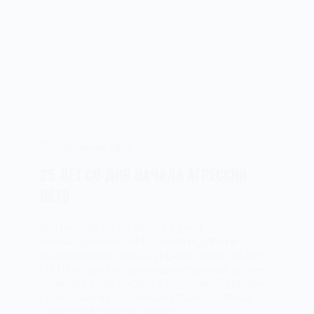
Социальные сети
25 ЛЕТ СО ДНЯ НАЧАЛА АГРЕССИИ
НАТО
Мы никогда не забудем 78 дней
бомбардировок НАТО, убитых детей и
разрушенную страну. И даже спустя 25 лет
НАТО не достиг своей единственной цели –
отобрать у нас Косово и Метохию. Сербия –
свободная и суверенная страна, которая
самостоятельно выбирает…