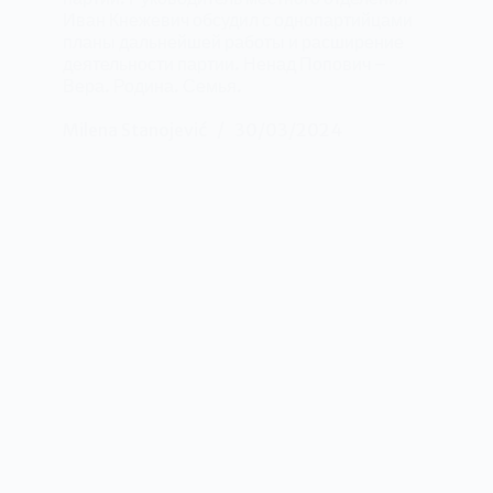
Иван Кнежевич обсудил с однопартийцами
планы дальнейшей работы и расширение
деятельности партии. Ненад Попович –
Вера. Родина. Семья.
Milena Stanojević
30/03/2024