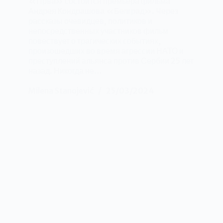
«Прва» состоится премьера фильма
Андрея Кондрашова «Белград». Через
рассказы очевидцев, политиков и
непосредственных участников фильм
повествует о трагических событиях,
произошедших во время агрессии НАТО и
преступлений альянса против Сербии 25 лет
назад. Никогда не…
Milena Stanojević
25/03/2024