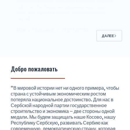
комиссии России, где скоро начнется подсчет
голосов. Учитывая неожиданно высокую
явку, нас ждет несколько захватывающих
часов!
Milena Stanojević
17/03/2024
ДАЛЕЕ
Добро пожаловать
“В мировой истории нет ни одного примера, чтобы
страна с устойчивым экономическим ростом
потеряла национальное достоинство. Для нас в
Сербской народной партии государственное
строительство и экономика – две стороны одной
медали. Мы будем защищать наше Косово, нашу
Республику Сербскую, развивать Сербию как
современную, демократическую страну, которая