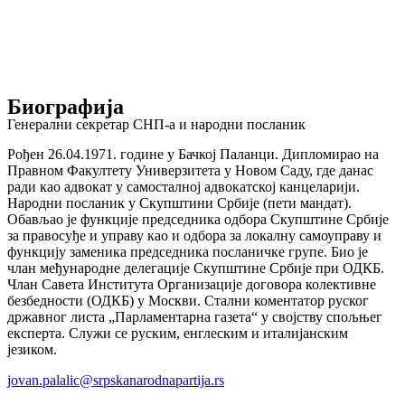
Биографија
Генерални секретар СНП-а и народни посланик
Рођен 26.04.1971. године у Бачкој Паланци. Дипломирао на
Правном Факултету Универзитета у Новом Саду, где данас
ради као адвокат у самосталној адвокатској канцеларији.
Народни посланик у Скупштини Србије (пети мандат).
Обављао је функције председника одбора Скупштине Србије
за правосуђе и управу као и одбора за локалну самоуправу и
функцију заменика председника посланичке групе. Био је
члан међународне делегације Скупштине Србије при ОДКБ.
Члан Савета Института Организације договора колективне
безбедности (ОДКБ) у Москви. Стални коментатор руског
државног листа „Парламентарна газета“ у својству спољњег
експерта. Служи се руским, енглеским и италијанским
језиком.
jovan.palalic@srpskanarodnapartija.rs