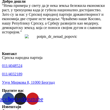
Добро дошли
“Нема примера у свету да је нека земља бележила економски
раст, у тренуцима када је губила национално достојанство.
Зато су за нас у Српској народној партији државотворност и
економија две стране исте медаље. Чуваћемо наше Косово,
нашу Републику Српску, а Србију развијати као модерну,
демократску земљу, која се поноси својом дугом и славном
историјом.”
Контакт
Српска народна партија
011/4048524
011/4032189
Узун Миркова 8, 11000 Београд
Пратите нас
acebook
Instagram
Youtube
Извештаји