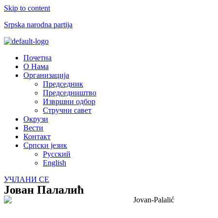
Skip to content
Srpska narodna partija
Menu
Почетна
О Нама
Организација
Председник
Председништво
Извршни одбор
Стручни савет
Окрузи
Вести
Контакт
Српски језик
Русский
English
УЧЛАНИ СЕ
Јован Палалић