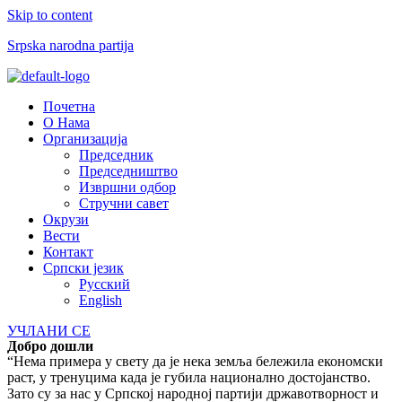
Skip to content
Srpska narodna partija
Menu
Почетна
О Нама
Организација
Председник
Председништво
Извршни одбор
Стручни савет
Окрузи
Вести
Контакт
Српски језик
Русский
English
УЧЛАНИ СЕ
Добро дошли
“Нема примера у свету да је нека земља бележила економски
раст, у тренуцима када је губила национално достојанство.
Зато су за нас у Српској народној партији државотворност и