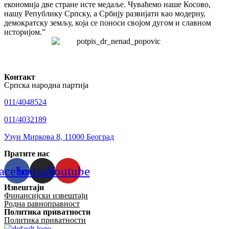
економија две стране исте медаље. Чуваћемо наше Косово,
нашу Републику Српску, а Србију развијати као модерну,
демократску земљу, која се поноси својом дугом и славном
историјом.”
Контакт
Српска народна партија
011/4048524
011/4032189
Узун Миркова 8, 11000 Београд
Пратите нас
acebook
Instagram
Youtube
Извештаји
Финансијски извештаји
Родна равноправност
Политика приватности
Политика приватности